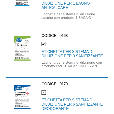
DILUIZIONE PER 1 BAGNO
ANTICALCARE
Etichetta per sistema di diluizione
sacche con prodotto 1 BAGNO
ANTICALCARE (cod. 0158)
CODICE :
0168
compare_arrows
ETICHETTA PER SISTEMA DI
DILUIZIONE PER 3 SANITIZZANTE
Etichetta per sistema di diluizione con
prodotto cod. 0160 3 SANITIZZANTE
(non più disponibile).
CODICE :
0170
compare_arrows
ETICHETTA PER SISTEMA DI
DILUIZIONE PER 6 SANITIZZANTE
DEODORANTE