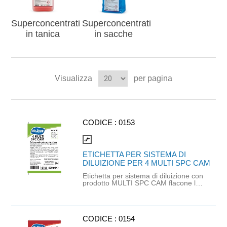
Superconcentrati
Superconcentrati
in tanica
in sacche
Visualizza
per pagina
CODICE :
0153
compare_arrows
ETICHETTA PER SISTEMA DI
DILUIZIONE PER 4 MULTI SPC CAM
Etichetta per sistema di diluizione con
prodotto MULTI SPC CAM flacone lt.
1 (cod. 0234) , MULTI SPC CAM
tanica lt. 5 (cod. 0235) e 4
MULTIUSO CAM sacca lt.1,5 (cod.
0161)
CODICE :
0154