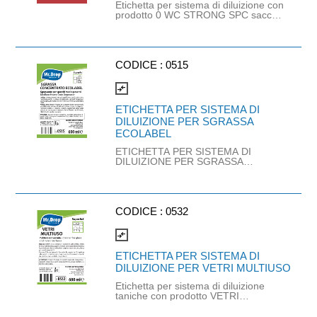
Etichetta per sistema di diluizione con
prodotto 0 WC STRONG SPC sacca
lt. 1,5 (cod. 0150)
CODICE :
0515
compare_arrows
ETICHETTA PER SISTEMA DI
DILUIZIONE PER SGRASSA
ECOLABEL
ETICHETTA PER SISTEMA DI
DILUIZIONE PER SGRASSA
ECOLABEL
CODICE :
0532
compare_arrows
ETICHETTA PER SISTEMA DI
DILUIZIONE PER VETRI MULTIUSO
Etichetta per sistema di diluizione
taniche con prodotto VETRI
MULTIUSO tanica kg.10 (cod. 0209)