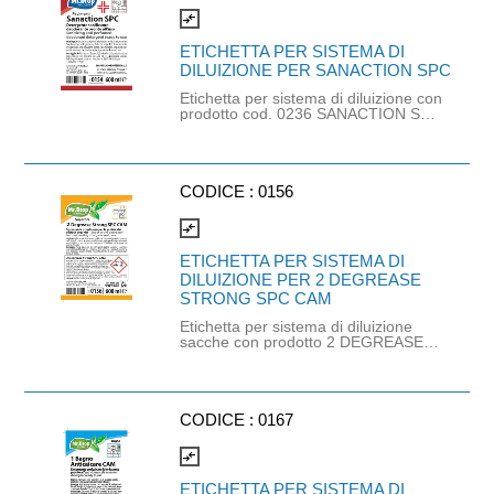
compare_arrows
ETICHETTA PER SISTEMA DI
DILUIZIONE PER SANACTION SPC
Etichetta per sistema di diluizione con
prodotto cod. 0236 SANACTION SPC
(non più disponibile).
CODICE :
0156
compare_arrows
ETICHETTA PER SISTEMA DI
DILUIZIONE PER 2 DEGREASE
STRONG SPC CAM
Etichetta per sistema di diluizione
sacche con prodotto 2 DEGREASE
STRONG CAM sacca lt. 1.5 (cod.
0159) e 2 DEGREASE STRONG SPC
CAM tanica kg. 5 (cod. 0231).
CODICE :
0167
compare_arrows
ETICHETTA PER SISTEMA DI