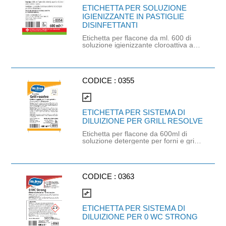
ETICHETTA PER SOLUZIONE
IGIENIZZANTE IN PASTIGLIE
DISINFETTANTI
Etichetta per flacone da ml. 600 di
soluzione igienizzante cloroattiva a
base di Hygiene Acticlor pronta
all’uso del prodotto PASTIGLIE
DISINFETTANTI PMC kg.1 (cod.
0605).
CODICE :
0355
compare_arrows
ETICHETTA PER SISTEMA DI
DILUIZIONE PER GRILL RESOLVE
Etichetta per flacone da 600ml di
soluzione detergente per forni e grill
pronta all'uso del prodotto cod. 0207
GRILL RESOLVE (non più
disponibile).
CODICE :
0363
compare_arrows
ETICHETTA PER SISTEMA DI
DILUIZIONE PER 0 WC STRONG