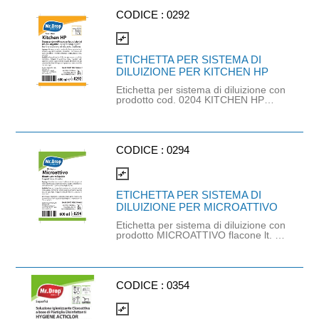
CODICE :
0292
compare_arrows
ETICHETTA PER SISTEMA DI
DILUIZIONE PER KITCHEN HP
Etichetta per sistema di diluizione con
prodotto cod. 0204 KITCHEN HP
(non più disponibile).
CODICE :
0294
compare_arrows
ETICHETTA PER SISTEMA DI
DILUIZIONE PER MICROATTIVO
Etichetta per sistema di diluizione con
prodotto MICROATTIVO flacone lt. 1
(cod. 0214).
CODICE :
0354
compare_arrows