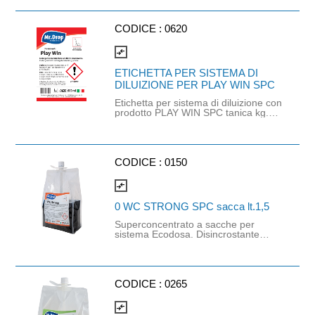
CODICE :
0620
compare_arrows
ETICHETTA PER SISTEMA DI
DILUIZIONE PER PLAY WIN SPC
Etichetta per sistema di diluizione con
prodotto PLAY WIN SPC tanica kg.
10 (cod. 8033).
CODICE :
0150
compare_arrows
0 WC STRONG SPC sacca lt.1,5
Superconcentrato a sacche per
sistema Ecodosa. Disincrostante
superconcentrato per wc. Prodotto
specifico per la disincrostazione a
fondo e la pulizia dei servizi igienici. Il
suo elevato contenuto di essenze
dona all’ambiente un delicato
CODICE :
0265
profumo, ravviva la lucentezza,
elimina rapidamente anche le
compare_arrows
macchie giallo/marroni dovute a