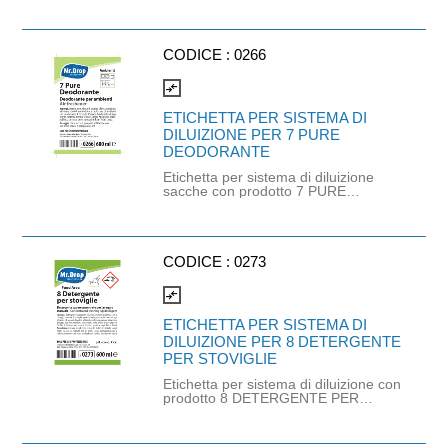
ANTICALC SPC CAM tanica lt. 5
(cod. 0233).
CODICE :
0266
compare_arrows
ETICHETTA PER SISTEMA DI
DILUIZIONE PER 7 PURE
DEODORANTE
Etichetta per sistema di diluizione
sacche con prodotto 7 PURE
DEODORANTE sacca lt. 1,5 (cod.
0265).
CODICE :
0273
compare_arrows
ETICHETTA PER SISTEMA DI
DILUIZIONE PER 8 DETERGENTE
PER STOVIGLIE
Etichetta per sistema di diluizione con
prodotto 8 DETERGENTE PER
STOVIGLIE sacca lt.1,5 (cod. 0272)