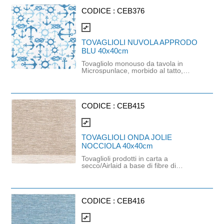
CODICE :
CEB376
compare_arrows
TOVAGLIOLI NUVOLA APPRODO
BLU 40x40cm
Tovagliolo monouso da tavola in
Microspunlace, morbido al tatto,
consistente e resistente. La
particolare composizione del
materiale lo rende molto simile alla
stoffa, garantendo una buona
resistenza, pur mantenendo una
CODICE :
CEB415
gradevole morbidezza. Prodotto
certificato FSC, proposto in una
compare_arrows
grafica marinara bianca, azzurra e
blue. Dimensioni: 40cm x 40cm.
TOVAGLIOLI ONDA JOLIE
NOCCIOLA 40x40cm
Tovaglioli prodotti in carta a
secco/Airlaid a base di fibre di
cellulosa e lattice naturale che
utilizzano nel loro processo di
produzione aria al posto di acqua.
Questo tovagliolo ha uno spessore
consistente con una straordinaria
CODICE :
CEB416
resistenza ed assorbenza, molto
piacevole al tatto. Prodotto certificato
compare_arrows
FSC e idoneo al contatto alimentare.