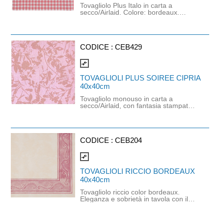
Tovagliolo Plus Italo in carta a
secco/Airlaid. Colore: bordeaux.
Prodotto certificato PEFC e idoneo al
contatto alimentare. Dimensioni:
40cm x 40cm.
CODICE :
CEB429
compare_arrows
TOVAGLIOLI PLUS SOIREE CIPRIA
40x40cm
Tovagliolo monouso in carta a
secco/Airlaid, con fantasia stampata
a tema floreale. Il tovagliolo è
realizzato in cellulosa ricavata da
fibre di legno provenienti da foreste
certificate PEFC®, gestite secondo i
migliori standard di sostenibilità
CODICE :
CEB204
ambientale. Prodotto certificato PEFC
e idoneo al contatto alimentare.
compare_arrows
Dimensioni: 40cm x 40cm.
TOVAGLIOLI RICCIO BORDEAUX
40x40cm
Tovagliolo riccio color bordeaux.
Eleganza e sobrietà in tavola con il
massimo candore. A casa, al bar e
per la piccola pasticceria, nei self-
service e nella ristorazione collettiva.