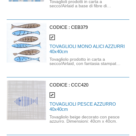
Tovaglioli prodotti in carta a
secco/Airlaid a base di fibre di
cellulosa e lattice naturale che
utilizzano nel loro processo di
produzione aria al posto di acqua.
Questo tovagliolo ha uno spessore
consistente con una straordinaria
CODICE :
CEB379
resistenza ed assorbenza, molto
piacevole al tatto. Prodotto certificato
compare_arrows
PEFC e idoneo al contatto
alimentare. Dimensioni: 40cm x
TOVAGLIOLI MONO ALICI AZZURRI
40cm.
40x40cm
Tovagliolo prodotto in carta a
secco/Airlaid, con fantasia stampata
a tema "alici". Il tovagliolo è realizzato
in cellulosa ricavata da fibre di legno
provenienti da foreste certificate
PEFC®, gestite secondo i migliori
standard di sostenibilità ambientale.
CODICE :
CCC420
Prodotto idoneo al contatto
alimentare. Dimensioni: 40cm x
compare_arrows
40cm.
TOVAGLIOLI PESCE AZZURRO
40x40cm
Tovagliolo beige decorato con pesce
azzurro. Dimensioni: 40cm x 40cm.