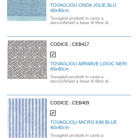
Colore: nocciola. Dimensioni: 40cm x
TOVAGLIOLI ONDA JOLIE BLU
40cm.
40x40cm
Tovaglioli prodotti in carta a
secco/Airlaid a base di fibre di
cellulosa e lattice naturale che
utilizzano nel loro processo di
produzione aria al posto di acqua.
Questo tovagliolo ha uno spessore
consistente con una straordinaria
CODICE :
CEB417
resistenza ed assorbenza, molto
piacevole al tatto. Prodotto certificato
compare_arrows
FSC e idoneo al contatto alimentare.
Colore: blu. Dimensioni: 40cm x
TOVAGLIOLI AIRWAVE LOGIC NERI
40cm.
40x40cm
Tovaglioli prodotti in carta a
secco/Airlaid a base di fibre di
cellulosa e lattice naturale che
utilizzano nel loro processo di
produzione aria al posto di acqua.
Questo tovagliolo ha uno spessore
consistente con una straordinaria
CODICE :
CEB409
resistenza ed assorbenza, molto
piacevole al tatto. Prodotto certificato
compare_arrows
FSC e idoneo al contatto alimentare.
Colore: nero. Dimensioni: 40cm x
TOVAGLIOLI MICRO KIM BLUE
40cm.
40x40cm
Tovaglioli prodotti in carta a