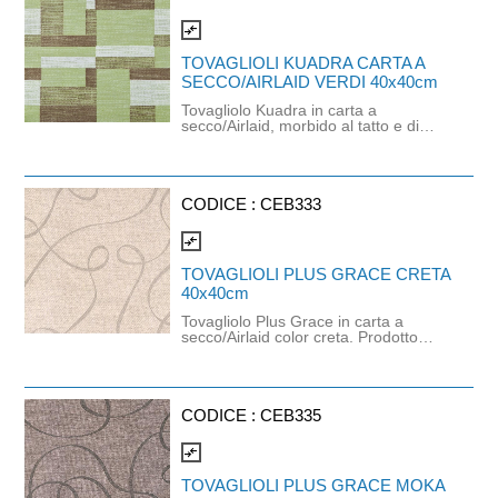
compare_arrows
TOVAGLIOLI KUADRA CARTA A
SECCO/AIRLAID VERDI 40x40cm
Tovagliolo Kuadra in carta a
secco/Airlaid, morbido al tatto e di
color verde olio. Sostituisce il classico
tovagliolo in cotone. Dimensioni:
40cm x 40cm. Prodotto certificato
PEFC e idoneo al contatto
alimentare.
CODICE :
CEB333
compare_arrows
TOVAGLIOLI PLUS GRACE CRETA
40x40cm
Tovagliolo Plus Grace in carta a
secco/Airlaid color creta. Prodotto
certificato PEFC e idoneo al contatto
alimentare. Dimensioni: 40cm x
40cm.
CODICE :
CEB335
compare_arrows
TOVAGLIOLI PLUS GRACE MOKA