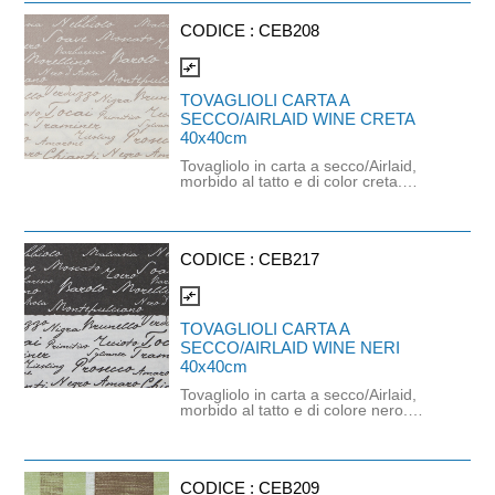
Prodotto certificato PEFC e idoneo al
contatto alimentare. Dimensioni:
CODICE :
CEB208
40cm x 40cm.
compare_arrows
TOVAGLIOLI CARTA A
SECCO/AIRLAID WINE CRETA
40x40cm
Tovagliolo in carta a secco/Airlaid,
morbido al tatto e di color creta.
Sostituisce il classico tovagliolo in
cotone. Dimensioni: 40cm x 40cm.
Prodotto certificato PEFC e idoneo al
contatto alimentare.
CODICE :
CEB217
compare_arrows
TOVAGLIOLI CARTA A
SECCO/AIRLAID WINE NERI
40x40cm
Tovagliolo in carta a secco/Airlaid,
morbido al tatto e di colore nero.
Sostituisce il classico tovagliolo in
cotone. Dimensioni: 40cm x 40cm.
Prodotto certificato PEFC e idoneo al
contatto alimentare.
CODICE :
CEB209