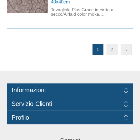
40x40cm
Tovagliolo Plus Grace in carta a
secco/Airlaid color moka.
Caratterizzato da una struttura
resistente, morbida e assorbente, è
ideale per la ristorazione. Materiale
ecologico e compostabile, adatto a
sostituire i tovaglioli di stoffa in modo
discreto ed efficace. Prodotto
certificato PEFC e idoneo al contatto
alimentare. Dimensioni: 40cm x
1
2
40cm.
Informazioni
Servizio Clienti
Profilo