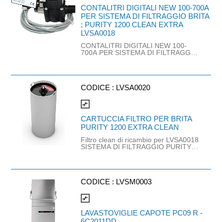
riparazione e degli ulteriori costi di
CONTALITRI DIGITALI NEW 100-700A
assistenza. Semplice utilizzo grazie al
PER SISTEMA DI FILTRAGGIO BRITA
sistema di sostituzione delle cartucce
; PURITY 1200 CLEAN EXTRA
specifico di PURITY . Particolarmente
adatto per le applicazioni con acqua
LVSA0018
calda (fino a 60 °C).
CONTALITRI DIGITALI NEW 100-
700A PER SISTEMA DI FILTRAGGIO
BRITA ; PURITY 1200 CLEAN
EXTRA LVSA0018
CODICE :
LVSA0020
compare_arrows
CARTUCCIA FILTRO PER BRITA
PURITY 1200 EXTRA CLEAN
Filtro clean di ricambio per LVSA0018
SISTEMA DI FILTRAGGIO PURITY
1200 CLEAN EXTRA
CODICE :
LVSM0003
compare_arrows
LAVASTOVIGLIE CAPOTE PC09 R -
6C2011DD