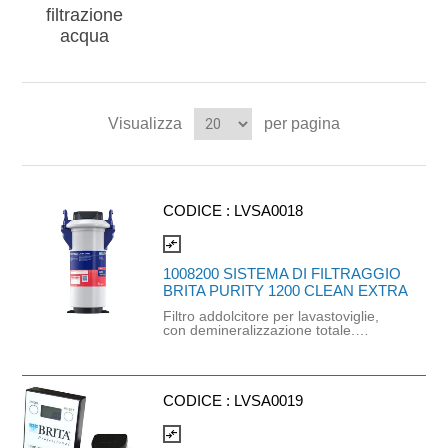
filtrazione
acqua
Visualizza
per pagina
CODICE :
LVSA0018
compare_arrows
1008200 SISTEMA DI FILTRAGGIO
BRITA PURITY 1200 CLEAN EXTRA
Filtro addolcitore per lavastoviglie,
con demineralizzazione totale.
Bicchieri splendenti, stoviglie in
porcellana o ceramica brillanti e
posate senza macchie e che
scivolano per le più elevate esigenze,
il tutto senza lucidatura. Impedisce in
CODICE :
LVSA0019
modo mirato la formazione di depositi
di calcare e i conseguenti guasti alle
compare_arrows
macchine. Riduzione dei costi di