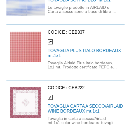
100X100
Le tovaglie prodotte in AIRLAID o
Carta a secco sono a base di fibre di
cellulosa e lattice naturale e
utilizzano nel loro processo di
produzione aria al posto di acqua. Il
risultato è un materiale dallo
spessore consistente con una
CODICE :
CEB337
straordinaria resistenza ed
assorbenza, molto piacevole al tatto.
compare_arrows
Dimensioni: 100X100
TOVAGLIA PLUS ITALO BORDEAUX
mt.1x1
Tovaglia Airlaid Plus Italo bordeaux,
1x1 mt. Prodotto certificato PEFC e
idoneo al contatto alimentare.
CODICE :
CEB222
compare_arrows
TOVAGLIA CARTA A SECCO/AIRLAID
WINE BORDEAUX mt.1x1
Tovaglia in carta a secco/Airlaid
mt.1x1 color wine bordeaux. tovaglia
monouso coprimacchia in carta a
secco, un materiale noto per la sua