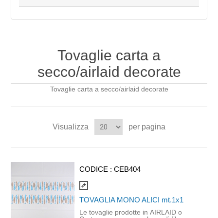
Tovaglie carta a
secco/airlaid decorate
Tovaglie carta a secco/airlaid decorate
Visualizza
per pagina
CODICE :
CEB404
compare_arrows
TOVAGLIA MONO ALICI mt.1x1
Le tovaglie prodotte in AIRLAID o