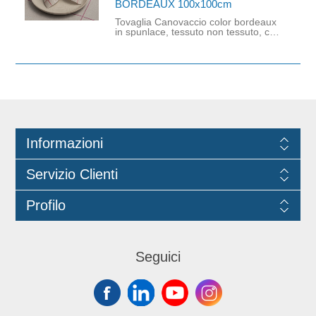
BORDEAUX 100x100cm
Tovaglia Canovaccio color bordeaux
in spunlace, tessuto non tessuto, che
offre un'elevata assorbenza e una
consistenza morbida simile al tessuto
reale che si incrociano su una base
neutra, ideale per una mise en place
elegante ma pratica nel settore
Ho.Re.Ca. Dimensioni: 100cm x
100cm.
Informazioni
Servizio Clienti
Profilo
Seguici