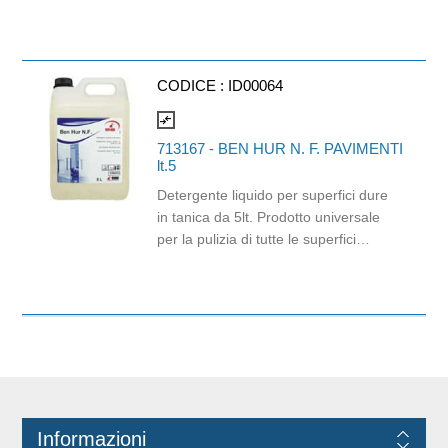
150mt x h21cm. Prodotto con
certificazione ECOLABEL ed FSC.
Cartone da 6 pezzi.
CODICE :
ID00064
compare_arrows
713167 - BEN HUR N. F. PAVIMENTI
lt.5
Detergente liquido per superfici dure
in tanica da 5lt. Prodotto universale
per la pulizia di tutte le superfici
lavabili. Formula "microemulsione" ad
elevato potere sgrassante. Non
necessita di risciacquo Modo d'uso:
per pavimenti diluire 10gr di prodotto
per litro d'acqua. Per stipiti e piastrelle
5gr per litro d'acqua. In presenza di
sporco particolarmente ostinato
utilizzare puro.
Informazioni