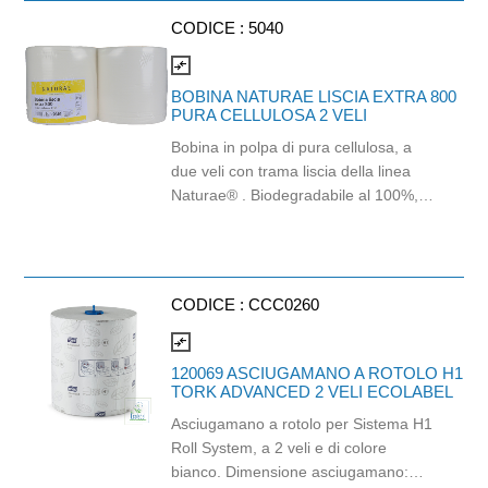
CODICE :
5040
compare_arrows
BOBINA NATURAE LISCIA EXTRA 800
PURA CELLULOSA 2 VELI
Bobina in polpa di pura cellulosa, a
due veli con trama liscia della linea
Naturae® . Biodegradabile al 100%,
non contiene coloranti ed imbiancanti
ottici. Idonea al contatto con alimenti.
Misura strappo: H26X37 cm. Peso
bobina: 3 kg - Peso coppia: 6 kg.
CODICE :
CCC0260
compare_arrows
120069 ASCIUGAMANO A ROTOLO H1
TORK ADVANCED 2 VELI ECOLABEL
Asciugamano a rotolo per Sistema H1
Roll System, a 2 veli e di colore
bianco. Dimensione asciugamano: