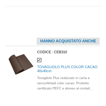
HANNO ACQUISTATO ANCHE
CODICE :
CEB310
compare_arrows
TOVAGLIOLO PLUS COLOR CACAO
40x40cm
Tovagliolo Plus realizzato in carta a
secco/Airlaid color cacao. Prodotto
certificato PEFC e idoneo al contatto
alimentare. Dimensioni: 40cm x 40cm.