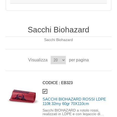
Sacchi Biohazard
Sacchi Biohazard
Visualizza
per pagina
CODICE :
EB323
compare_arrows
SACCHI BIOHAZARD ROSSI LDPE
110lt 32my 60gr 70X110cm
Sacchi BIOHAZARD a rotolo rossi,
realizzati in LDPE e con legaccio di