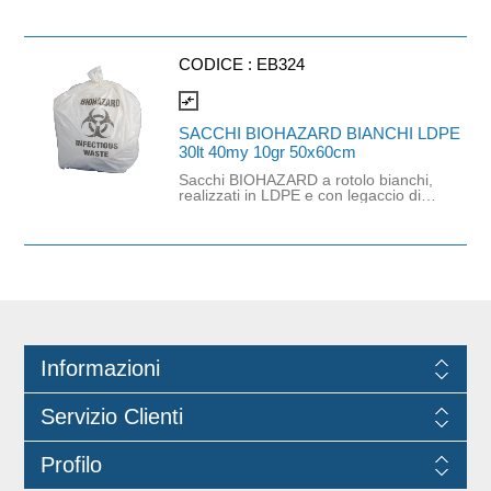
chiusura. Dimensioni: 70cm x 110cm.
Spessore: 32 mycron. Capacità:
110lt. Grammatura: 60gr.
CODICE :
EB324
compare_arrows
SACCHI BIOHAZARD BIANCHI LDPE
30lt 40my 10gr 50x60cm
Sacchi BIOHAZARD a rotolo bianchi,
realizzati in LDPE e con legaccio di
chiusura. Dimensioni: 50cm x 60cm.
Spessore: 40 mycron. Capacità: 30lt.
Grammatura: 10gr.
Informazioni
Servizio Clienti
Profilo