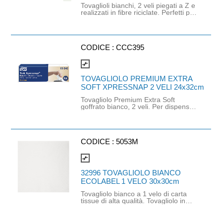
Tovaglioli bianchi, 2 veli piegati a Z e
realizzati in fibre riciclate. Perfetti per
ristoranti, bar, pub e chioschi che
offrono un servizio di ristorazione
rapida. Permettono una ricarica
rapida dei dispenser Tork Xpressnap
(cod. 272211). Prodotto certificato
CODICE :
CCC395
ECOLABEL e FSC.
compare_arrows
TOVAGLIOLO PREMIUM EXTRA
SOFT XPRESSNAP 2 VELI 24x32cm
Tovagliolo Premium Extra Soft
goffrato bianco, 2 veli. Per dispenser
a erogazione singola. Progettati per
ridurre il consumo di tovaglioli di
almeno il 25% rispetto ai dispenser
tradizionali. Ideali per ristoranti self-
service e attività ad alto traffico.
CODICE :
5053M
Dimensioni: 24cm x 32cm.
compare_arrows
32996 TOVAGLIOLO BIANCO
ECOLABEL 1 VELO 30x30cm
Tovagliolo bianco a 1 velo di carta
tissue di alta qualità. Tovagliolo in
pura ovatta di cellulosa, progettato
per offrire comfort e assorbenza. Il
prodotto rientra nei prodotti certificati