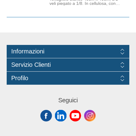
veli piegato a 1/8. In cellulosa, con
goffratura greca perimetrale. La
pratica piega a 1/8 lo rende adatto
all'uso in ogni contesto, anche quelli
che richiedono una maggiore
praticità ed informalità. Cartone da
20 confezioni da 100 pezzi.
Certificato ECOLABEL.
Informazioni
Servizio Clienti
Profilo
Seguici