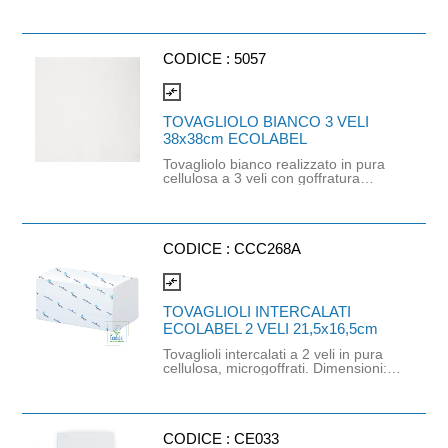
perimetrale. Prodotto monouso
ideale per ristorazione, catering e
aree comuni. Prodotto certificato
Ecolabel, FSC e idoneo al contatto
CODICE :
5057
alimentare. Dimensioni 40cm x 40cm.
compare_arrows
TOVAGLIOLO BIANCO 3 VELI
38x38cm ECOLABEL
Tovagliolo bianco realizzato in pura
cellulosa a 3 veli con goffratura
perimetrale. Prodotto monouso
ideale per ristorazione, catering e
aree comuni. Il prodotto è certificato
Ecolabel, FSC ed è idoneo al
contatto alimentare. Dimensioni:
CODICE :
CCC268A
38cm x 38cm.
compare_arrows
TOVAGLIOLI INTERCALATI
ECOLABEL 2 VELI 21,5x16,5cm
Tovaglioli intercalati a 2 veli in pura
cellulosa, microgoffrati. Dimensioni:
21,5cm x 16,5cm. Realizzati con
carta completamente riciclabile,
proveniente da fonti certificate o
controllate. Prodotto certificato
Ecolabel, FSC e TUV Austria OK
CODICE :
CE033