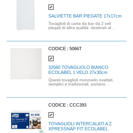
Compost, a conferma della
biodegradabilità del tovagliolo.
compare_arrows
Compatibili con dispenser cod.
CCC396 e CCC0290.
SALVIETTE BAR PIEGATE 17x17cm
Tovaglioli di carta da bar da 2 veli
piegati di altra qualità. destinati al
settore professionale, in particolare
all' uso in bar e gelaterie tramite
dispenser. Dimensioni: 17cm x 17cm.
Prodotto compatibile con dispenser
cod. CCC320. Confezione da 400
CODICE :
5066T
pezzi.
compare_arrows
32560 TOVAGLIOLO BIANCO
ECOLABEL 1 VELO 27x30cm
Questi tovaglioli monovelo ovattati,
semplici e tradizionali, portano
sempre l'eleganza e la sobrietà in
tavola con il massimo candore. A
casa, al bar e per la piccola
pasticceria, nei self-service e nella
ristorazione collettiva. Dimensioni:
CODICE :
CCC393
27cm x 30cm. Prodotto certificato
ECOLABEL. Compatibili con il
compare_arrows
dispenser cod. CE.0051.
Confezionati in 10 pacchetti da 400
TOVAGLIOLI INTERCALATI A Z
pezzi.
XPRESSNAP FIT ECOLABEL