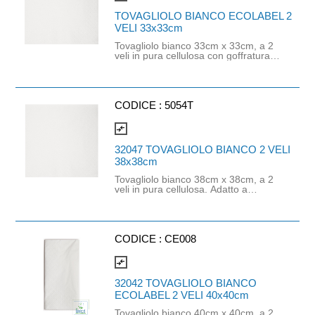
TOVAGLIOLO BIANCO ECOLABEL 2
VELI 33x33cm
Tovagliolo bianco 33cm x 33cm, a 2
veli in pura cellulosa con goffratura
greca perimetrale. Il prodotto
garantisce un buon equilibrio tra
morbidezza e resistenza. Confezione
da 40 pacchetti da 50 pezzi. Prodotto
certificato ECOLABEL.
CODICE :
5054T
compare_arrows
32047 TOVAGLIOLO BIANCO 2 VELI
38x38cm
Tovagliolo bianco 38cm x 38cm, a 2
veli in pura cellulosa. Adatto a
qualsiasi tipo di attività di
ristorazione, morbido e resistente.
Confezione da 48 pacchetti da 50
pezzi. Prodotto idoneo al contatto
alimentare.
CODICE :
CE008
compare_arrows
32042 TOVAGLIOLO BIANCO
ECOLABEL 2 VELI 40x40cm
Tovagliolo bianco 40cm x 40cm, a 2