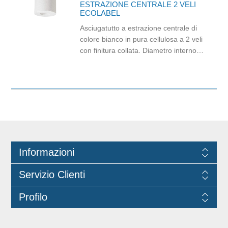
ESTRAZIONE CENTRALE 2 VELI
ECOLABEL
Asciugatutto a estrazione centrale di
colore bianco in pura cellulosa a 2 veli
con finitura collata. Diametro interno:
7,1cm. Altezza rotolo: 19cm. Numero
strappi: 396. Confezione da 6 pezzi.
Prodotto certificato ECOLABEL. Da
usare con dispenser cod. QD.0124 e
cod. QD020.
Informazioni
Servizio Clienti
Profilo