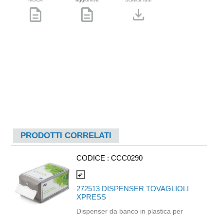
description
description
download
PRODOTTI CORRELATI
CODICE :
CCC0290
compare_arrows
272513 DISPENSER TOVAGLIOLI
XPRESS
Dispenser da banco in plastica per