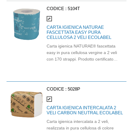
CODICE :
5104T
compare_arrows
CARTA IGIENICA NATURAE
FASCETTATA EASY PURA
CELLULOSA 2 VELI ECOLABEL
Carta igienica NATURAE® fascettata
easy in pura cellulosa vergine a 2 veli
con 170 strappi. Prodotto certificato
Ecolabel ed FSC. Balla da 96 pezzi.
CODICE :
5028P
compare_arrows
CARTA IGIENICA INTERCALATA 2
VELI CARBON NEUTRAL ECOLABEL
Carta igienica intercalata a 2 veli,
realizzata in pura cellulosa di colore