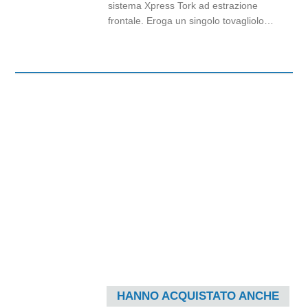
sistema Xpress Tork ad estrazione
frontale. Eroga un singolo tovagliolo
alla volta, il che aiuta a migliorare
l'igiene e a ridurre il consumo di carta
di almeno il 25% rispetto ai sistemi
tradizionali. Include un indicatore di
livello che segnala quando è
necessario ricaricare il dispenser.
Dimensioni: 14,5cm x 19,9cm x
29,3cm. Capacità: 400 tovaglioli.
Compatibile con tovaglioli cod.
CCC268A.
HANNO ACQUISTATO ANCHE