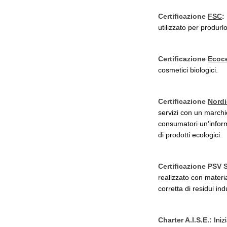
Certificazione
FSC
:
utilizzato per produr
Certificazione
Ecoce
cosmetici biologici.
Certificazione
Nordi
servizi con un marchio
consumatori un’inform
di prodotti ecologici.
Certificazione PSV 
realizzato con materia
corretta di residui in
Charter A.I.S.E.
:
Iniz