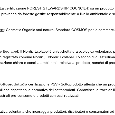
La certificazione FOREST STEWARDSHIP COUNCIL ® su un prodotto as
lo provenga da foreste gestite responsabilmente a livello ambientale e so
rt
:
Cosmetic Organic and natural Standard COSMOS per la commercial
c Ecolabel
:
Il Nordic Ecolabel è un’etichettatura ecologica volontaria, p
 registrato comune Nordic, il Nordic Ecolabel. Lo scopo di quest’ultima 
azione chiara e concisa ambientale relativa al prodotto, nonché di pr
Sottoprodotto:
la certificazione PSV - Sottoprodotto attesta che un prod
li che rispettano la normativa dei sottoprodotti. Garantisce la tracciabili
dustriali pre-consumo e prodotti con essi realizzati.
iativa volontaria che incoraggia produttori, distributori e consumatori ad