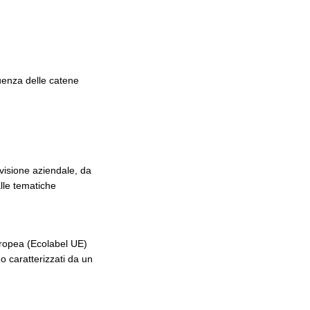
luenza delle catene
 visione aziendale, da
alle tematiche
Europea (Ecolabel UE)
o caratterizzati da un