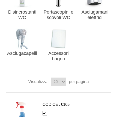
Disincrostanti
Portascopini e
Asciugamani
WC
scovoli WC
elettrici
Asciugacapelli
Accessori
bagno
Visualizza
per pagina
CODICE :
0105
compare_arrows