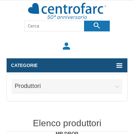
search
person
CATEGORIE
Produttori
Elenco produttori
MR.DROP