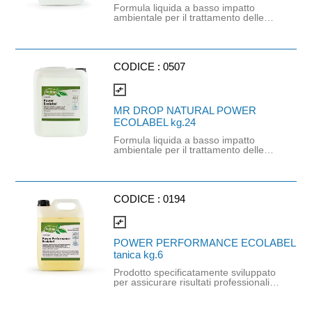
Formula liquida a basso impatto
ambientale per il trattamento delle
stoviglie in macchina lavastoviglie.
Estremamente alcalino, rimuove
efficacemente macchie, grasso e
unto a dosaggi minimi. Privo di EDTA,
cloro e fosfati. Assicura risultati
CODICE :
0507
professionali nel lavaggio meccanico
di bicchieri e stoviglie in genere.
compare_arrows
Prodotto certificato ECOLABEL.
MR DROP NATURAL POWER
ECOLABEL kg.24
Formula liquida a basso impatto
ambientale per il trattamento delle
stoviglie in lavastoviglie. Prodotto
estremamente alcalino, rimuove
efficacemente macchie, grasso e
unto a dosaggi minimi. Privo di EDTA,
cloro e fosfati. Prodotto certificato
CODICE :
0194
ECOLABEL. Assicura risultati
professionali nel lavaggio meccanico
compare_arrows
di bicchieri e stoviglie in genere.
POWER PERFORMANCE ECOLABEL
tanica kg.6
Prodotto specificatamente sviluppato
per assicurare risultati professionali
nel lavaggio meccanico di piatti,
bicchieri e stoviglie in genere, a
fronte di un basso impatto