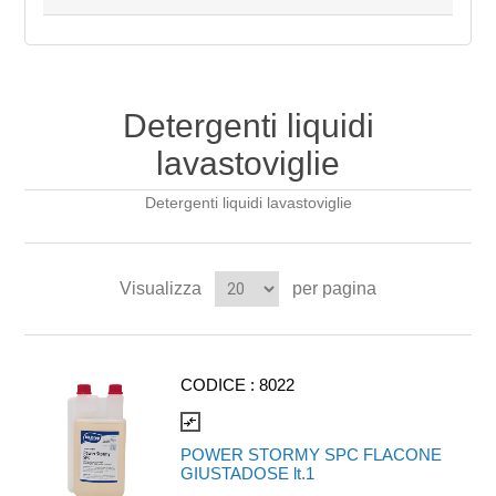
Detergenti liquidi
lavastoviglie
Detergenti liquidi lavastoviglie
Visualizza
per pagina
CODICE :
8022
compare_arrows
POWER STORMY SPC FLACONE
GIUSTADOSE lt.1