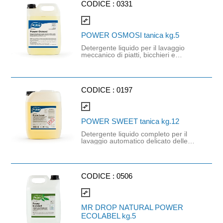
deodorante e sanitizzante
CODICE :
0331
garantendo una sicura e completa
igiene. Da utilizzarsi in presenza di
compare_arrows
acque non particolarmente dure.
POWER OSMOSI tanica kg.5
Detergente liquido per il lavaggio
meccanico di piatti, bicchieri e
stoviglie in genere. Gli agenti
alcalinizzanti rimuovono
efficacemente macchie e residui di
grasso già a dosi e temperature
minime. Compatibile con tutte le
CODICE :
0197
macchine lavastoviglie con impianto
dosatore dedicato. Specifico per
compare_arrows
acque osmotizzate.
POWER SWEET tanica kg.12
Detergente liquido completo per il
lavaggio automatico delicato delle
stoviglie in argento, alluminio,
ceramiche e vetrerie decorate in
macchine lavastoviglie. Progettato
con formulazione speciale, esercita
una forte azione detergente
CODICE :
0506
garantendo una sicura e completa
igiene con ottimi risultati di lavaggio.
compare_arrows
Adatto all'uso in acque osmotizzate.
MR DROP NATURAL POWER
ECOLABEL kg.5