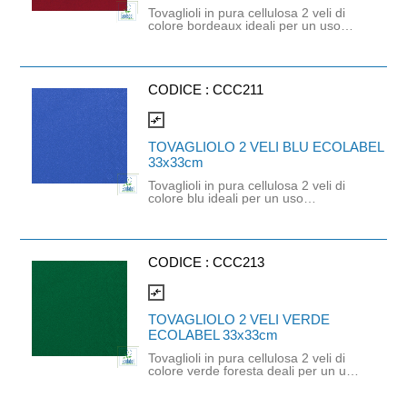
Tovaglioli in pura cellulosa 2 veli di
colore bordeaux ideali per un uso
professionale o domestico che
richiede praticità ed un tocco di
colore deciso. È un prodotto
monouso di altissima qualità
orientato all'ecologia e alla
CODICE :
CCC211
sostenibilità. Prodotto certificato
Ecolabel, FSC e idoneo al contatto
compare_arrows
alimentare. Dimensioni: 33cm x
33cm.
TOVAGLIOLO 2 VELI BLU ECOLABEL
33x33cm
Tovaglioli in pura cellulosa 2 veli di
colore blu ideali per un uso
professionale o domestico che
richiede praticità ed un tocco di
colore deciso. È un prodotto
monouso di altissima qualità
orientato all'ecologia e alla
CODICE :
CCC213
sostenibilità. Prodotto certificato
Ecolabel, FSC e idoneo al contatto
compare_arrows
alimentare. Dimensioni: 24cm x
24cm.
TOVAGLIOLO 2 VELI VERDE
ECOLABEL 33x33cm
Tovaglioli in pura cellulosa 2 veli di
colore verde foresta deali per un uso
professionale o domestico che
richiede praticità ed un tocco di