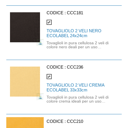
praticità ed un tocco di colore deciso.
È un prodotto monouso di altissima
qualità orientato all'ecologia e alla
sostenibilità. Prodotto certificato
CODICE :
CCC181
Ecolabel, FSC e idoneo al contatto
alimentare. Dimensioni: 24cm x
compare_arrows
24cm.
TOVAGLIOLO 2 VELI NERO
ECOLABEL 24x24cm
Tovaglioli in pura cellulosa 2 veli di
colore nero deali per un uso
professionale o domestico che
richiede praticità ed un tocco di
colore deciso. È un prodotto
monouso di altissima qualità
orientato all'ecologia e alla
CODICE :
CCC236
sostenibilità. Prodotto certificato
Ecolabel, FSC e idoneo al contatto
compare_arrows
alimentare. Dimensioni: 24cm x
24cm.
TOVAGLIOLO 2 VELI CREMA
ECOLABEL 33x33cm
Tovaglioli in pura cellulosa 2 veli di
colore crema ideali per un uso
professionale o domestico che
richiede praticità ed un tocco di
colore neutro. È un prodotto
monouso di altissima qualità
orientato all'ecologia e alla
CODICE :
CCC210
sostenibilità. Prodotto certificato