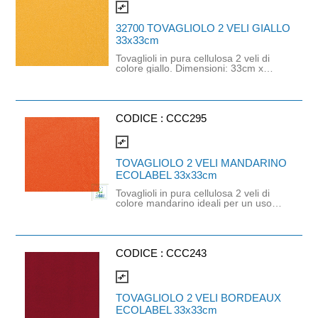
ECOLABEL ed FSC, e idoneo al
compare_arrows
contatto alimentare. Dimensioni: 33 x
33 cm
32700 TOVAGLIOLO 2 VELI GIALLO
33x33cm
Tovaglioli in pura cellulosa 2 veli di
colore giallo. Dimensioni: 33cm x
33cm.
CODICE :
CCC295
compare_arrows
TOVAGLIOLO 2 VELI MANDARINO
ECOLABEL 33x33cm
Tovaglioli in pura cellulosa 2 veli di
colore mandarino ideali per un uso
professionale o domestico che
richiede praticità ed un tocco di
colore brillante. È un prodotto
monouso di altissima qualità
orientato all'ecologia e alla
CODICE :
CCC243
sostenibilità. Prodotto certificato
Ecolabel, FSC e idoneo al contatto
compare_arrows
alimentare. Dimensioni: 33cm x
33cm.
TOVAGLIOLO 2 VELI BORDEAUX
ECOLABEL 33x33cm