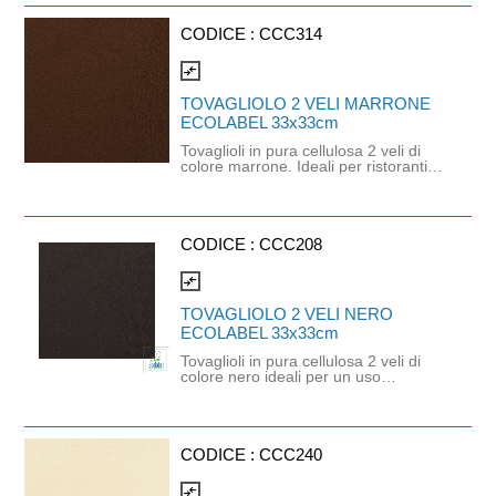
colore deciso. È un prodotto
monouso di altissima qualità
orientato all'ecologia e alla
CODICE :
CCC314
sostenibilità. Dimensioni: 33cm x
33cm. Prodotto certificato
compare_arrows
ECOLABEL e FSC
TOVAGLIOLO 2 VELI MARRONE
ECOLABEL 33x33cm
Tovaglioli in pura cellulosa 2 veli di
colore marrone. Ideali per ristoranti,
bar, hotel e servizi catering che
necessitano di un tovagliolo
funzionale ma raffinato. Con
goffratura di alta qualità che
conferisce volume e morbidezza.
CODICE :
CCC208
Prodotto certificato Ecolabel e FSC.
Idoneo al contatto con alimenti.
compare_arrows
Dimensioni: 33cm x 33cm.
TOVAGLIOLO 2 VELI NERO
ECOLABEL 33x33cm
Tovaglioli in pura cellulosa 2 veli di
colore nero ideali per un uso
professionale o domestico che
richiede praticità ed un tocco di
colore deciso. È un prodotto
monouso di altissima qualità
orientato all'ecologia e alla
CODICE :
CCC240
sostenibilità. Prodotto certificato
Ecolabel, FSC e idoneo al contatto
compare_arrows