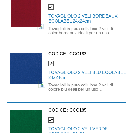
sostenibilità. Prodotto certificato
Ecolabel, FSC e idoneo al contatto
compare_arrows
alimentare. Dimensioni: 24cm x
24cm.
TOVAGLIOLO 2 VELI BORDEAUX
ECOLABEL 24x24cm
Tovaglioli in pura cellulosa 2 veli di
color bordeaux ideali per un uso
professionale o domestico che
richiede praticità ed un tocco di
colore in più. È un prodotto monouso
di altissima qualità orientato
all'ecologia e alla sostenibilità.
CODICE :
CCC182
Prodotto certificato Ecolabel, FSC e
idoneo al contatto alimentare.
compare_arrows
Dimensioni: 24cm x 24cm.
TOVAGLIOLO 2 VELI BLU ECOLABEL
24x24cm
Tovaglioli in pura cellulosa 2 veli di
colore blu deali per un uso
professionale o domestico che
richiede praticità ed un tocco di
colore deciso. È un prodotto
monouso di altissima qualità
orientato all'ecologia e alla
CODICE :
CCC185
sostenibilità. Prodotto certificato
Ecolabel, FSC e idoneo al contatto
compare_arrows
alimentare. Dimensioni: 24cm x
24cm.
TOVAGLIOLO 2 VELI VERDE