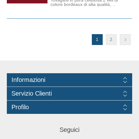
colore bordeaux di alta qualità,
progettato per un uso quotidiano,
informale o professionale (hotel,
ristoranti, bar). Con bordo goffrato. È
un prodotto ecologico e
compostabile, una soluzione pratica
per abbellire la tavola mantenedo i
vantaggi di un prodotto monouso.
Dimensioni: 40cm x 40cm.
1
2
Informazioni
Servizio Clienti
Profilo
Seguici