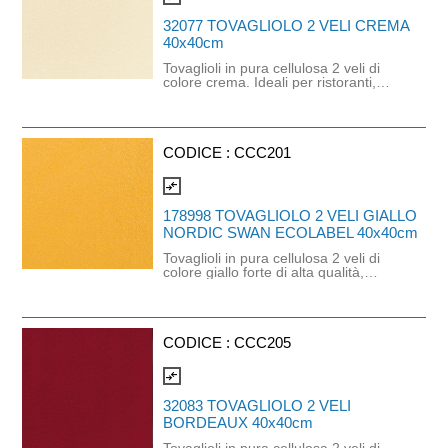
alimentare. Dimensioni: 33 x 33 cm.
32077 TOVAGLIOLO 2 VELI CREMA
40x40cm
Tovaglioli in pura cellulosa 2 veli di
colore crema. Ideali per ristoranti,
bar, hotel e servizi catering che
ecessitano di un tovagliolo funzionale
ma raffinato. Con goffratura di alta
qualità che conferisce volume e
morbidezza. Dimensioni: 40cm x
CODICE :
CCC201
40cm.
compare_arrows
178998 TOVAGLIOLO 2 VELI GIALLO
NORDIC SWAN ECOLABEL 40x40cm
Tovaglioli in pura cellulosa 2 veli di
colore giallo forte di alta qualità,
progettato per un uso quotidiano,
informale o professionale (hotel,
ristoranti, bar). Con bordo goffrato. È
un prodotto ecologico e
compostabile, una soluzione pratica
CODICE :
CCC205
per abbellire la tavola mantenedo i
vantaggi di un prodiotto monouso.
compare_arrows
Dimensioni: 40cm x 40cm. Prodotto
certificato FSC e Nordic Swan
32083 TOVAGLIOLO 2 VELI
Ecolabel.
BORDEAUX 40x40cm
Tovaglioli in pura cellulosa 2 veli di