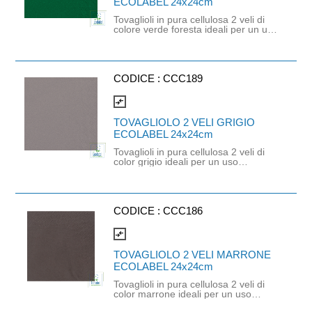
ECOLABEL 24x24cm
Tovaglioli in pura cellulosa 2 veli di
colore verde foresta ideali per un uso
professionale o domestico che
richiede praticità ed un tocco di
colore deciso. È un prodotto
monouso di altissima qualità
orientato all'ecologia e alla
CODICE :
CCC189
sostenibilità. Prodotto certificato
Ecolabel, FSC e idoneo al contatto
compare_arrows
alimentare. Dimensioni: 24cm x
24cm.
TOVAGLIOLO 2 VELI GRIGIO
ECOLABEL 24x24cm
Tovaglioli in pura cellulosa 2 veli di
color grigio ideali per un uso
professionale o domestico che
richiede praticità ed un tocco di
colore tenue. È un prodotto monouso
di altissima qualità orientato
all'ecologia e alla sostenibilità.
CODICE :
CCC186
Prodotto certificato Ecolabel, FSC e
idoneo al contatto alimentare.
compare_arrows
Dimensioni: 24cm x 24cm.
TOVAGLIOLO 2 VELI MARRONE
ECOLABEL 24x24cm
Tovaglioli in pura cellulosa 2 veli di
color marrone ideali per un uso
professionale o domestico che