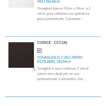
VELI 33x33cm
Tovagliolo bianco 33cm x 33cm, a 2
veli in pura cellulosa con goffratura
greca perimetrale. Il prodotto
garantisce un buon equilibrio tra
morbidezza e resistenza. Confezione
da 40 pacchetti da 50 pezzi. Prodotto
certificato ECOLABEL.
CODICE :
CCC181
compare_arrows
TOVAGLIOLO 2 VELI NERO
ECOLABEL 24x24cm
Tovaglioli in pura cellulosa 2 veli di
colore nero deali per un uso
professionale o domestico che
richiede praticità ed un tocco di colore
deciso. È un prodotto monouso di
altissima qualità orientato all'ecologia
e alla sostenibilità. Prodotto certificato
Ecolabel, FSC e idoneo al contatto