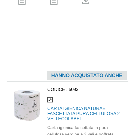
description
description
download
HANNO ACQUISTATO ANCHE
CODICE :
5093
compare_arrows
CARTA IGIENICA NATURAE
FASCETTATA PURA CELLULOSA 2
VELI ECOLABEL
Carta igienica fascettata in pura
cellulosa vergine a 2 veli e goffrata.