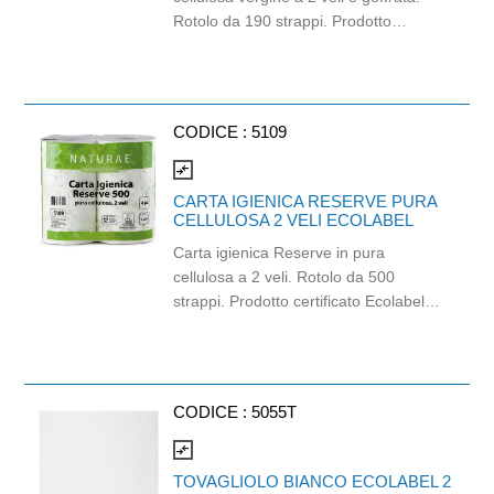
Rotolo da 190 strappi. Prodotto
certificato ECOLABEL e PEFC. Balla
da 96 pezzi.
CODICE :
5109
compare_arrows
CARTA IGIENICA RESERVE PURA
CELLULOSA 2 VELI ECOLABEL
Carta igienica Reserve in pura
cellulosa a 2 veli. Rotolo da 500
strappi. Prodotto certificato Ecolabel e
PEFC. Balla da 40 pezzi.
CODICE :
5055T
compare_arrows
TOVAGLIOLO BIANCO ECOLABEL 2