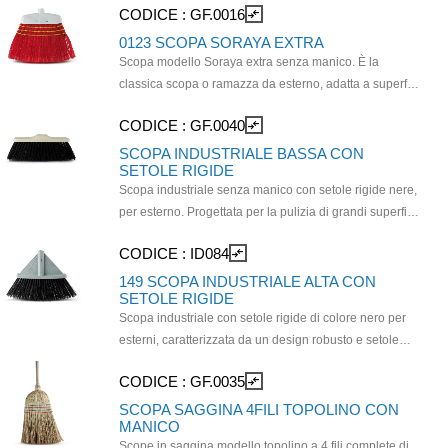
CODICE :
GF.0016
compare_arrows
sono in PVC bicolore con finitura piumata. È dotata di
un attacco del manico universale, il che significa che
0123 SCOPA SORAYA EXTRA
può essere utilizzata con la maggior parte dei manici
Scopa modello Soraya extra senza manico. È la
standard.
classica scopa o ramazza da esterno, adatta a superfici
rivide come quelle presenti nei giardini e nei vialetti. Le
CODICE :
GF.0040
compare_arrows
fibre sono realizzate in materiali sintetici rigidi e
l'attacco è a vite di tipo universale. Ideale per
SCOPA INDUSTRIALE BASSA CON
SETOLE RIGIDE
raccogliere polvere e detriti: le cuciture sulle setole ne
Scopa industriale senza manico con setole rigide nere,
aumentano resistenza e robustezza. Utilizzare con il
per esterno. Progettata per la pulizia di grandi superfici
manico cod. MA.0040
e ambienti esterni, particolarmente indicata per
CODICE :
ID084
compare_arrows
pavimenti grezzi come quelli di magazzini, fabbriche o
cortili e pavimentazioni asfaltate. Attacco a vite
149 SCOPA INDUSTRIALE ALTA CON
SETOLE RIGIDE
universale per tutti i tipi di manico. Dimensioni: cm29x5
Scopa industriale con setole rigide di colore nero per
esterni, caratterizzata da un design robusto e setole
rigide. Il telaio è in plastica rinforzata, adatto a
CODICE :
GF.0035
compare_arrows
sostenere le setole extra rigide a taglio netto, perfette
per la rimozione di sporco grossolano in qaunto
SCOPA SAGGINA 4FILI TOPOLINO CON
MANICO
resistenti a torsioni e flessioni. Adatta alla pulizia di
Scope in saggina modello topolino a 4 fili complete di