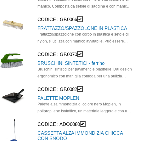
pavimentazioni ruvide, grezze o non trattate come
manico. Composta da setole di saggina e con manico
quelle in cemento, asfalto, porfidio, cotto, pietra e
in legno, ideale per la pulizia di superfici esternee
granito. Efficace su sabbia, terriccio, foglie e residui di
CODICE :
GF.0066
compare_arrows
ruvide come vialetti, balconi, terrazze e giardini,
lavorazione. Dotata di attacco a vite universale,
Efficace contro polvere, foglie, erba e sassolini. La
FRATTAZZO/SPAZZOLONE IN PLASTICA
saggina è un materiale naturale, sostenibile e
Frattazzo/spazzolone con corpo in plastica e setole di
biodegradabile. Dimensioni: 133 cm totale, 87 cm solo
nylon, si utilizza con manico avvitabile. Può essere
manico.
utilizzato per lo strofinamento intenso di superfici e
CODICE :
GF.0070
compare_arrows
pavimenti sporchi o insieme allo straccio/strofinaccio
GF0040, GF0045,GEP046 . Lo spazzolone è venduto
BRUSCHINI SINTETICI - ferrino
senza manico
Bruschini sintetici per pavimenti e piastrelle. Dal design
ergonomico con maniglia comoda per una pulizia
rapida. Setole in materiale plastico morbido per pulire
CODICE :
GF.0082
compare_arrows
macchie senza graffiare le superfici.
PALETTE MOPLEN
Palette alzaimmondizia di colore nero Moplen, in
polipropilene isotattico, un materiale leggero e con un
alto carico di rottura che lo rente estremamente
CODICE :
ADO0080
compare_arrows
resistente ad urti ed usura. Molto leggero e
completamente impermeabile.
CASSETTA ALZA IMMONDIZIA CHICCA
CON SNODO