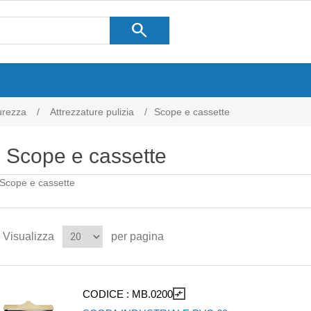
search
curezza
/
Attrezzature pulizia
/
Scope e cassette
Scope e cassette
Scope e cassette
Visualizza
per pagina
CODICE :
MB.0200
compare_arrows