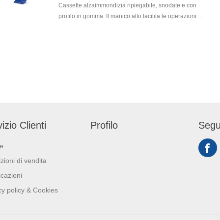
Cassette alzaimmondizia ripiegabile, snodate e con
profilo in gomma. Il manico alto facilita le operazioni di
raccolta senza pesare sulla schiena dell' operatore.
realizzato in polipropilene, è molto resistente e pratico
da utilizzare, in quanto il profilo in gomma, aderendo al
pavimento, evita la dispersione dello sporco. Il manico
è collegato alla paletta tramite uno snodo che ne
permette il movimento, evitando all' operatore di
chinarsi e riducendo al minimo l'ingombro quando non
in uso.
izio Clienti
Profilo
Segu
ie
zioni di vendita
icazioni
cy policy & Cookies