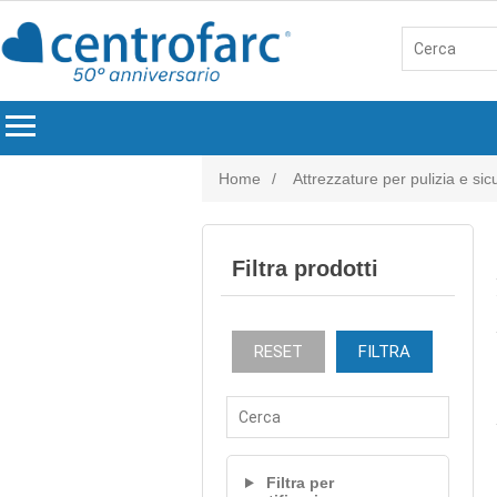
menu
Home
/
Attrezzature per pulizia e si
Filtra prodotti
RESET
FILTRA
Filtra per