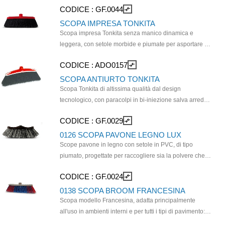
CODICE :
GF.0044
compare_arrows
mento, così il tergipavimento con la lamina in gomma
angolato permette di raggiungere facilmente gli angoli
riesce a convogliare facilmente il l'interno della
e sotto i mobili. Compatibile con manico GFA0002
SCOPA IMPRESA TONKITA
pattumiera e quindi nel sacchetto. E' sufficiente
Scopa impresa Tonkita senza manico dinamica e
staccare il sacchetto per e re il pattume, evitando così il
leggera, con setole morbide e piumate per asportare lo
contatto con le mani e le dispiacevoli dispersioni
sporco più sottile. Linea affusolata per raggiungere gli
CODICE :
ADO0157
compare_arrows
gassose che si ha nno con le normali palette. Codice
spazi ristretti.- 25,5 x 4 cm - Materiale PP.
fornitore (00005647).
SCOPA ANTIURTO TONKITA
Scopa Tonkita di altissima qualità dal design
tecnologico, con paracolpi in bi-iniezione salva arredo.
Qualità, lunghezza, inclinazione e densità delle setole
CODICE :
GF.0029
compare_arrows
sono state studiate per sortire la massima efficacia nei
diversi ambienti di utilizzo. Setole leggermente
0126 SCOPA PAVONE LEGNO LUX
piumate. Consigli d'uso: Concepita per interni, ideale
Scope pavone in legno con setole in PVC, di tipo
per ogni superficie. Dimensioni: Base: cm. 27x5,5
piumato, progettate per raccogliere sia la polvere che lo
sporco più voluminoso. È adatta a tutti i tipi di pavimenti
CODICE :
GF.0024
compare_arrows
interni e risulta essere un prodotto durevole. Venduta
senza manico.
0138 SCOPA BROOM FRANCESINA
Scopa modello Francesina, adatta principalmente
all'uso in ambienti interni e per tutti i tipi di pavimento:
legno, piastrelle o superfici dure in genere. Le setole