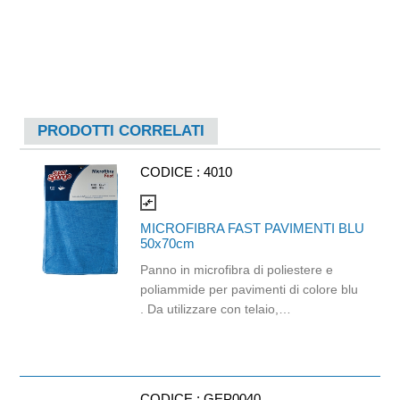
PRODOTTI CORRELATI
CODICE :
4010
compare_arrows
MICROFIBRA FAST PAVIMENTI BLU
50x70cm
Panno in microfibra di poliestere e
poliammide per pavimenti di colore blu
. Da utilizzare con telaio,
frattazzo/spazzolone GF.006. La
mancanza di attacchi lo rende adatto
all'utilizzo sia con telaio, che con
frattazzo e spazzolone. Si consiglia
CODICE :
GEP0040