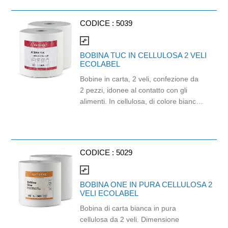
raggiungere facilmente gli angoli e
sotto i mobili. Compatibile con manico
CODICE :
5039
GFA0002
compare_arrows
BOBINA TUC IN CELLULOSA 2 VELI
ECOLABEL
Bobine in carta, 2 veli, confezione da
2 pezzi, idonee al contatto con gli
alimenti. In cellulosa, di colore bianco
e con goffratura di tipo super-micro.
Strappo: H24,8 x 22 cm. Gr/mq: 21.
Prodotto con certificazione
ECOLABEL e FSC.
CODICE :
5029
compare_arrows
BOBINA ONE IN PURA CELLULOSA 2
VELI ECOLABEL
Bobina di carta bianca in pura
cellulosa da 2 veli. Dimensione