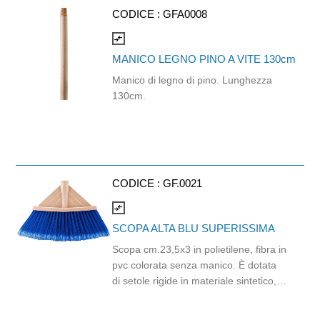
frattazzo/spazzolone GF.0066
CODICE :
GFA0008
compare_arrows
MANICO LEGNO PINO A VITE 130cm
Manico di legno di pino. Lunghezza
130cm.
CODICE :
GF.0021
compare_arrows
SCOPA ALTA BLU SUPERISSIMA
Scopa cm.23,5x3 in polietilene, fibra in
pvc colorata senza manico. È dotata
di setole rigide in materiale sintetico,
ideali per raccogliere sporco minuto. Il
design angolato permette di