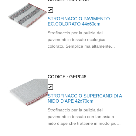
l'uso con telaio, frattazzo/spazzolone
cod. GF.006. Dimensioni: cm 50x70 È
compare_arrows
un prodotto a marchio SuperSponge®
STROFINACCIO PAVIMENTO
EC.COLORATO 44x60cm
Strofinaccio per la pulizia dei
pavimenti in tessuto ecologico
colorato. Semplice ma altamente
performante. Assorbe e trattiene lo
sporco senza lasciare traccia. Da
utilizzare con telaio,
frattazzo/spazzolone GF.0066.
CODICE :
GEP046
Dimensioni: 44x60cm.
compare_arrows
STROFINACCIO SUPERCANDIDI A
NIDO D'APE 42x70cm
Strofinaccio per la pulizia dei
pavimenti in tessuto con fantasia a
nido d’ape che trattiene in modo più
efficace lo sporco. Da utilizzare con il