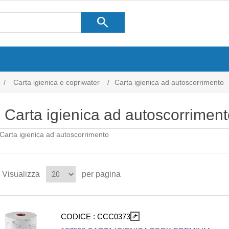
search
/
Carta igienica e copriwater
/
Carta igienica ad autoscorrimento
Carta igienica ad autoscorriment
Carta igienica ad autoscorrimento
Visualizza
per pagina
CODICE :
CCC0373
compare_arrows