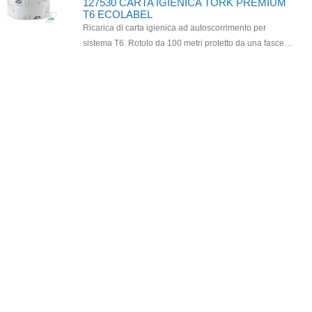
127530 CARTA IGIENICA TORK PREMIUM
T6 ECOLABEL
Ricarica di carta igienica ad autoscorrimento per
sistema T6. Rotolo da 100 metri protetto da una fascetta
che riporta le istruzioni per un corretto posizionamento
nel dispenser. Da utilizzare solo con apposito
dispenser T6. Prodotto certificato Ecolabel ed FSC.