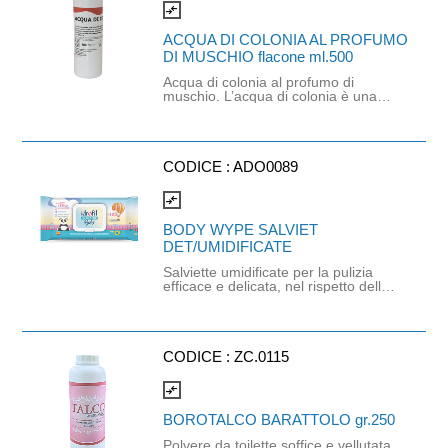
leggero massaggio specialmente
compare_arrows
sulle eventuali pieghe della pelle.
ACQUA DI COLONIA AL PROFUMO
DI MUSCHIO flacone ml.500
Acqua di colonia al profumo di
muschio. L’acqua di colonia è una
soluzione ideale per rinfrescarsi con
discrezione, evapora presto,
lasciando la pella fresca e tonica.
Molto apprezzata per le sue proprietà
deodoranti non rilascia un profumo
CODICE :
ADO0089
troppo intenso. Si consiglia di versare
poche gocce sulle mani, frizionare e
compare_arrows
distribuire sulla pelle.
BODY WYPE SALVIET
DET/UMIDIFICATE
Salviette umidificate per la pulizia
efficace e delicata, nel rispetto della
fisiologia cutanea. Specificatamente
indicate per l’igiene personale di
neonati, bambini, anziani, infermi e
lungodegenti. dimensioni salvietta:
17x16cm
CODICE :
ZC.0115
compare_arrows
BOROTALCO BARATTOLO gr.250
Polvere da toilette soffice e vellutata