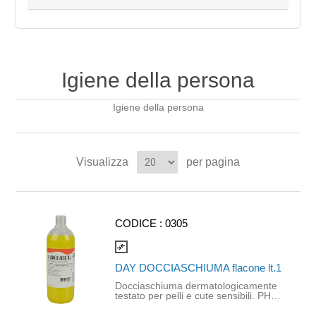
Igiene della persona
Igiene della persona
Visualizza
per pagina
CODICE :
0305
compare_arrows
DAY DOCCIASCHIUMA flacone lt.1
Docciaschiuma dermatologicamente
testato per pelli e cute sensibili. PH
5,5 deterge la pelle lasciandola
morbida e profumata. La sua