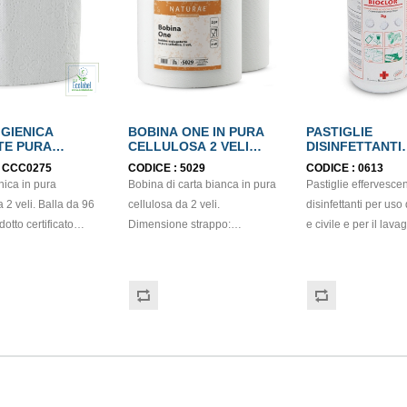
IGIENICA
BOBINA ONE IN PURA
PASTIGLIE
TE PURA
CELLULOSA 2 VELI
DISINFETTANTI
OSA 2 VELI
ECOLABEL
BIOCLOR PMC k
:
CCC0275
CODICE :
5029
CODICE :
0613
BEL
nica in pura
Bobina di carta bianca in pura
Pastiglie effervescen
a 2 veli. Balla da 96
cellulosa da 2 veli.
disinfettanti per us
dotto certificato
Dimensione strappo:
e civile e per il lava
L e FSC.
H22,7x22 cm. Gr/mq: 21
antisettico di frutta e verdura.
Idonea al contatto con
A base di cloro attiv
alimenti. Certificato Ecolabel.
pronta e valida disin
ambienti, pavimenti,
lavastoviglie, bianch
attrezzature da cuci
tazze. Sostituisce
efficacemente l'ipoclorito di
sodio. Confezione da kg.1