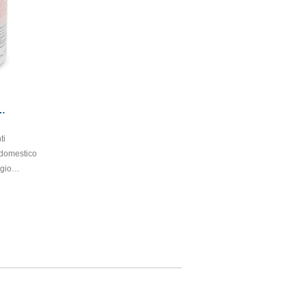
g.1
ti
o domestico
ggio
o per una
fezione di
eria,
na, lava