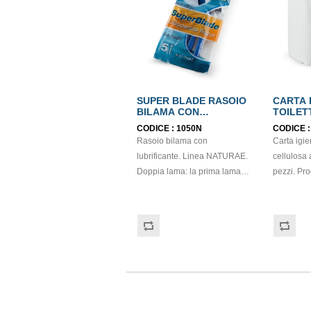
SUPER BLADE RASOIO
CARTA 
BILAMA CON
TOILET
LUBRIFICANTE
CELLUL
CODICE :
1050N
CODICE 
ECOLA
Rasoio bilama con
Carta igie
lubrificante. Linea NATURAE.
cellulosa 
Doppia lama: la prima lama
pezzi. Pro
sfoltisce, la seconda taglia per
ECOLABE
una rasatura perfetta. Con
vitamina E per ridurre l’attrito.
Adotta il nuovo metodo di
micro-grinding, molto diverso
dal metodo tradizionale.
Super Blade ha il bordo
ricurvo ed una ergonomica
dentatura. La sua forma infatti