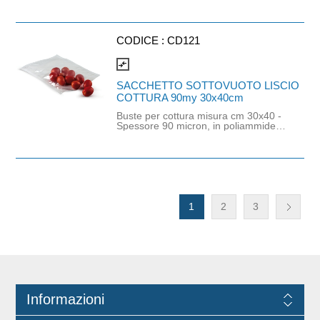
in clusi riscaldamenti fino a 100 °C
piccola pasticceria secca, come
per un periodo di un'ora, 90 °C per
biscotti o prodotti da forno. Il
un periodo di due ore, 80°C per un
materiale, completamente
periodo di 4 ore.
trasparente, permette di prender
CODICE :
CD121
visione dell'intergrità del prodotto e si
presta bene all' apposizione di
compare_arrows
etichette e bollini promozionali.
Dimensioni: base 110mm - altezza
SACCHETTO SOTTOVUOTO LISCIO
340mm - soffietto laterale aperto
COTTURA 90my 30x40cm
60mm
Buste per cottura misura cm 30x40 -
Spessore 90 micron, in poliammide
Bi-orientata OPA e polipropilene PP
(strato a contatto con l'alimento).
Idonee per imballaggio di prodotti di
piccola e media pezzatura, senza
asperità. Adatte per il
confezionamento di carni fresche.
Non adatte all'uso in forno. Durata e
temperatura del trattamento e
1
2
3
conservazione a contatto con
l'alimento: qualsiasi tipo di lunga
conservazione oltre i 6 mesi a
temperatura ambiente fino a
condizioni di congelamento (-25 °C)
in clusi riscaldamenti fino a 100 °C
per un periodo di un'ora, 90 °C per
un periodo di due ore, 80°C per un
periodo di 4 ore.
Informazioni