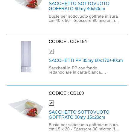
di lunga conservazione oltre i sei
SACCHETTO SOTTOVUOTO
mesi a temperatura ambiente fino a
GOFFRATO 90my 40x50cm
condizioni di congelamento (- 25°C)
inclusi i riscaldamenti fino a 70 °C per
Buste per sottovuoto goffrate misura
un periodo di due ore. Possono
cm 40 x 50 - Spessore 90 micron, in
essere confezionati anche prodotti
poliammide PA e polietilene PE
caldi.
(strato a contatto con l'alimento).
Idonee per imballaggio di prodotti di
piccola e medi atura, senza asperità.
Adatte per il confezionamento di
CODICE :
CDE154
carni fresche. Durata e temperatura
del trattamento e conservazione a
compare_arrows
contatto con l'alimento: qualsiasi tipo
di lunga conservazione oltre i sei
SACCHETTI PP 35my 60x170+40cm
mesi a temperatura ambiente fino a
condizioni di congelamento (- 25°C)
Sacchetti in PP con fondo
inclusi i riscaldamenti fino a 70 °C per
rettangolare in carta bianca,
un periodo di due ore. Possono
trasparenti e resistenti. Adatti al
essere confezionati anche prodotti
confezionamento di frutta secca,
caldi.
legumi, biscotti, pasta e altri prodotti
secchi. Dimensioni: base 60mm -
altezza 170mm - soffietto laterale
CODICE :
CD109
aperto 40mm
compare_arrows
SACCHETTO SOTTOVUOTO
GOFFRATO 90my 15x20cm
Buste per sottovuoto goffrate misura
cm 15 x 20 - Spessore 90 micron, in
poliammide PA e polietilene PE