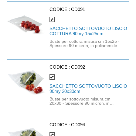
imballaggio di prodotti di piccola e
e più resistenti della carta non
media pezzatura, senza aspe rità.
rompendosi in fase di rimozione.
Adatte per il confezionamento di
CODICE :
CD091
APPLICAZIONI CONSIGLIATE: -
carni fresche. Durata e temperatura
Etichettare vasi e vasetti di
del trattamento e conservazione a
marmellate e conserve ed etichettare
compare_arrows
contatto con l'alimento: qualsiasi tipo
contenitori per la conservazione di
di lunga conservazione oltre i sei
alimenti.
SACCHETTO SOTTOVUOTO LISCIO
mesi a temperatura ambiente fino a
COTTURA 90my 15x25cm
condizioni di congelamento (- 25°C)
inclusi i riscaldamenti fino a 70 °C per
Buste per cottura misura cm 15x25 -
un periodo di due ore. Possono
Spessore 90 micron, in poliammide
essere confezionati anche prodotti
Bi-orientata OPA e polipropile ne PP
caldi.
(strato a contatto con l'alimento).
Idonee per imballaggio di prodotti di
piccola e media pezz atura, senza
asperità. Adatte per il
CODICE :
CD092
confezionamento di carni fresche.
Non adatte all'uso in forno. Durata e
compare_arrows
temperatura del trattamento e
conservazione a contatto con
SACCHETTO SOTTOVUOTO LISCIO
l'alimento: qualsiasi tipo di lunga
90my 20x30cm
conservazione oltre i 6 mesi a
temperatura ambiente fino a
Buste per sottovuoto misura cm
condizioni di congelamento (-25 °C)
20x30 - Spessore 90 micron, in
inclusi riscaldamenti fino a 100 °C
poliammide PA e polietilene PE
per un periodo di un'ora, 90 °C per
(strato a contatto con l'alimento).
un periodo di due ore, 80°C per un
Idonee per imballaggio di prodotti di
periodo di 4 ore.
piccola e media pezzatura, senza
asperità. Adatte per il
CODICE :
CD094
confezionamento di carni fresche.
Durata e temperatura del trattamento
compare_arrows