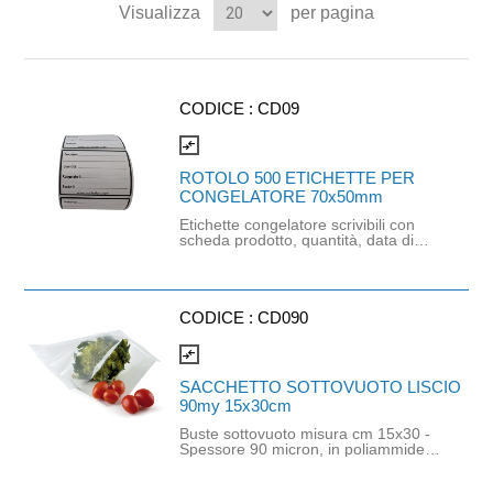
Visualizza
per pagina
CODICE :
CD09
compare_arrows
ROTOLO 500 ETICHETTE PER
CONGELATORE 70x50mm
Etichette congelatore scrivibili con
scheda prodotto, quantità, data di
congelamento e data di scadenza.
Adatte ad essere applicate su tutti gli
oggetti della nostra vita quotidiana. Si
può scrivere su queste speciali
etichette con penne, matite e
CODICE :
CD090
pennarelli indelebili. Sono semplici da
attaccare sui contenitori da cucina,
compare_arrows
per la conservazione in frigo e in
freezer, così da avere indicati
SACCHETTO SOTTOVUOTO LISCIO
contenuti e date di preparazione del
90my 15x30cm
contenuto. Possono essere utilizzate
anche per etichettare oggetti e
Buste sottovuoto misura cm 15x30 -
materiali di modo da semplificare le
Spessore 90 micron, in poliammide
nostre attività di tutti i giorni. Le
PA e polietilene PE (strato a c ontatto
etichette, realizzate in PPL, sono
con l'alimento). Idonee per
prive di elementi nocivi, impermeabili