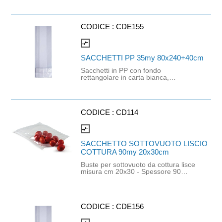
(strato a contatto con l'alimento).
Idonee per imballaggio di prodotti di
piccola e medi atura, senza asperità.
Adatte per il confezionamento di
CODICE :
CDE155
carni fresche. Durata e temperatura
del trattamento e conservazione a
compare_arrows
contatto con l'alimento: qualsiasi tipo
di lunga conservazione oltre i sei
SACCHETTI PP 35my 80x240+40cm
mesi a temperatura ambiente fino a
condizioni di congelamento (- 25°C)
Sacchetti in PP con fondo
inclusi i riscaldamenti fino a 70 °C per
rettangolare in carta bianca,
un periodo di due ore. Possono
trasparenti e resistenti. Adatti al
essere confezionati anche prodotti
confezionamento di frutta secca,
caldi.
legumi, biscotti, pasta e altri prodotti
secchi. Dimensioni: base 80mm -
altezza 240mm - soffietto laterale
CODICE :
CD114
aperto 40mm
compare_arrows
SACCHETTO SOTTOVUOTO LISCIO
COTTURA 90my 20x30cm
Buste per sottovuoto da cottura lisce
misura cm 20x30 - Spessore 90
micron, in poliammide Bi-orienta ta
OPA e polipropilene PP (strato a
contatto con l'alimento). Idonee per
imballaggio di prod i piccola e media
pezzatura, senza asperità. Adatte per
CODICE :
CDE156
il confezionamento e la cottura di tutti
i cibi. Non adatte all'uso in forno.