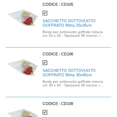
piccola e medi atura, senza asperità.
Adatte per il confezionamento di
CODICE :
CD105
carni fresche. Durata e temperatura
del trattamento e conservazione a
compare_arrows
contatto con l'alimento: qualsiasi tipo
di lunga conservazione oltre i sei
SACCHETTO SOTTOVUOTO
mesi a temperatura ambiente fino a
GOFFRATO 90my 25x35cm
condizioni di congelamento (- 25°C)
inclusi i riscaldamenti fino a 70 °C per
Buste per sottovuoto goffrate misura
un periodo di due ore. Possono
cm 25 x 35 - Spessore 90 micron, in
essere confezionati anche prodotti
poliammide PA e polietilene PE
caldi.
(strato a contatto con l'alimento).
Idonee per imballaggio di prodotti di
piccola e media pezzatura, senza
asperità. Adatte per il
CODICE :
CD106
confezionamento di carni fresche.
Durata e temperatura del trattamento
compare_arrows
e conservazione a contatto con
l'alimento: qualsiasi tipo di lunga
SACCHETTO SOTTOVUOTO
conservazione oltre i sei mesi a
GOFFRATO 90my 30x40cm
temperatura ambiente fino a
condizioni di congelamento (- 25°C)
Buste per sottovuoto goffrate misura
inclusi i riscaldamenti fino a 70 °C per
cm 30 x 40 - Spessore 90 micron, in
un periodo di due ore. Possono
poliammide PA e polietilene PE
essere confezionati anche prodotti
(strato a contatto con l'alimento).
caldi.
Idonee per imballaggio di prodotti di
piccola e medi atura, senza asperità.
Adatte per il confezionamento di
CODICE :
CD108
carni fresche. Durata e temperatura
del trattamento e conservazione a
compare_arrows
contatto con l'alimento: qualsiasi tipo