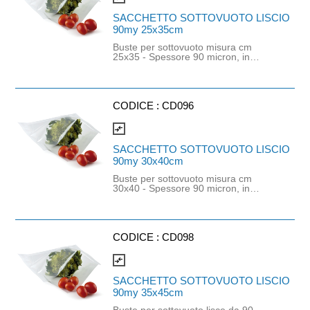
e conservazione a contatto con
l'alimento: qualsiasi tipo di lunga
SACCHETTO SOTTOVUOTO LISCIO
conservazione oltre i sei mesi a
90my 25x35cm
temperatura ambiente fino a
condizioni di congelamento (- 25°C)
Buste per sottovuoto misura cm
inclusi i riscaldamenti fino a 70 °C per
25x35 - Spessore 90 micron, in
un periodo di due ore. Possono
poliammide PA e polietilene PE
essere confezionati anche prodotti
(strato a contatto con l'alimento).
caldi.
Idonee per imballaggio di prodotti di
piccola e media pezzatura, senza
asperità. Adatte per il
CODICE :
CD096
confezionamento di carni fresche.
Durata e temperatura del trattamento
compare_arrows
e conservazione a contatto con
l'alimento: qualsiasi tipo di lunga
SACCHETTO SOTTOVUOTO LISCIO
conservazione oltre i sei mesi a
90my 30x40cm
temperatura ambiente fino a
condizioni di congelamento (- 25°C)
Buste per sottovuoto misura cm
inclusi i riscaldamenti fino a 70 °C per
30x40 - Spessore 90 micron, in
un periodo di due ore. Possono
poliammide PA e polietilene PE
essere confezionati anche prodotti
(strato a contatto con l'alimento).
caldi.
Idonee per imballaggio di prodotti di
piccola e media pezzatura, senza
asperità. Adatte per il
CODICE :
CD098
confezionamento di carni fresche.
Durata e temperatura del trattamento
compare_arrows
e conservazione a contatto con
l'alimento: qualsiasi tipo di lunga
SACCHETTO SOTTOVUOTO LISCIO
conservazione oltre i sei mesi a
90my 35x45cm
temperatura ambiente fino a
condizioni di congelamento (- 25°C)
Buste per sottovuoto lisce da 90