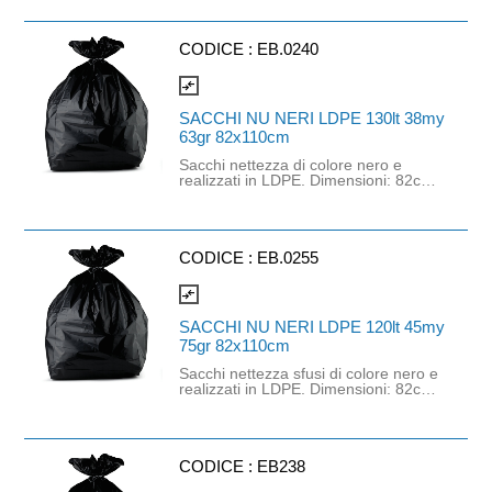
x 110cm. Spessore: 30 mycron.
Capacità: 130lt. Grammatura: 48gr.
CODICE :
EB.0240
compare_arrows
SACCHI NU NERI LDPE 130lt 38my
63gr 82x110cm
Sacchi nettezza di colore nero e
realizzati in LDPE. Dimensioni: 82cm
x 110cm. Spessore: 30 mycron.
Capacità: 130lt. Grammatura: 63gr.
CODICE :
EB.0255
compare_arrows
SACCHI NU NERI LDPE 120lt 45my
75gr 82x110cm
Sacchi nettezza sfusi di colore nero e
realizzati in LDPE. Dimensioni: 82cm
x 110cm. Spessore: 45 mycron.
Capacità: 120lt. Grammatura: 75gr.
CODICE :
EB238