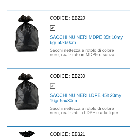
avere sempre a portata di mano lo
strumento più efficace per la raccolta
e lo smaltimento delle deiezioni.
leggeri da trasportare, resistenti, e di
semplice uso con tutti i porta blister.
CODICE :
EB220
Materiale: PEHD
compare_arrows
SACCHI NU NERI MDPE 35lt 10my
6gr 50x60cm
Sacchi nettezza a rotolo di colore
nero, realizzato in MDPE e senza
legaccio. Dimensioni: 50cm x 60cm.
Spessore: 10 mycron. Capacità: 35lt.
Grammatura: 6gr.
CODICE :
EB230
compare_arrows
SACCHI NU NERI LDPE 45lt 20my
16gr 55x80cm
Sacchi nettezza a rotolo di colore
nero, realizzati in LDPE e adatti per
pattumiera. Dimensioni: 55cm x
80cm. Spessore: 20 mycron.
Capacità: 45lt. Grammatura: 16gr.
CODICE :
EB321