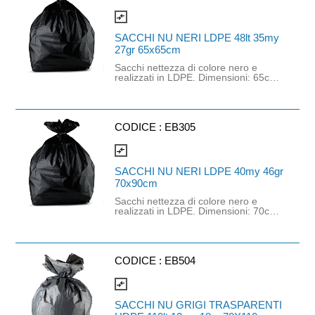
compare_arrows
SACCHI NU NERI LDPE 48lt 35my
27gr 65x65cm
Sacchi nettezza di colore nero e
realizzati in LDPE. Dimensioni: 65cm
x 65cm. Spessore: 35 mycron.
Capacità: 48lt. Grammatura: 27gr.
CODICE :
EB305
compare_arrows
SACCHI NU NERI LDPE 40my 46gr
70x90cm
Sacchi nettezza di colore nero e
realizzati in LDPE. Dimensioni: 70cm
x 90cm. Spessore: 40 mycron.
Grammatura: 46gr.
CODICE :
EB504
compare_arrows
SACCHI NU GRIGI TRASPARENTI