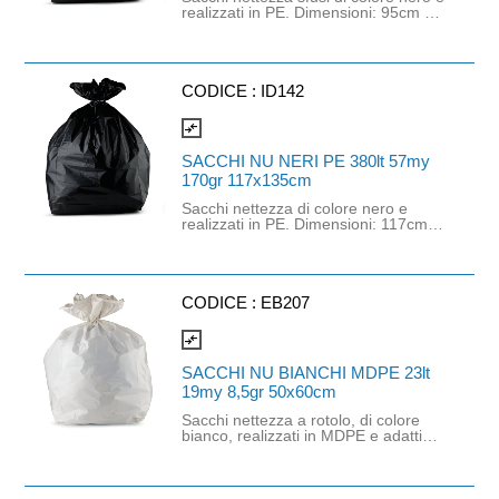
realizzati in PE. Dimensioni: 95cm x
120cm. Spessore: 70 mycron.
Capacità: 230lt. Grammatura: 147gr.
CODICE :
ID142
compare_arrows
SACCHI NU NERI PE 380lt 57my
170gr 117x135cm
Sacchi nettezza di colore nero e
realizzati in PE. Dimensioni: 117cm x
135cm. Spessore: 57 mycron.
Capacità: 380lt. Grammatura: 170gr.
CODICE :
EB207
compare_arrows
SACCHI NU BIANCHI MDPE 23lt
19my 8,5gr 50x60cm
Sacchi nettezza a rotolo, di colore
bianco, realizzati in MDPE e adatti
per pattumiera. Dimensioni: 50cm x
60cm. Spessore: 19 mycron.
Capacità: 23lt. Grammatura: 8,5gr.