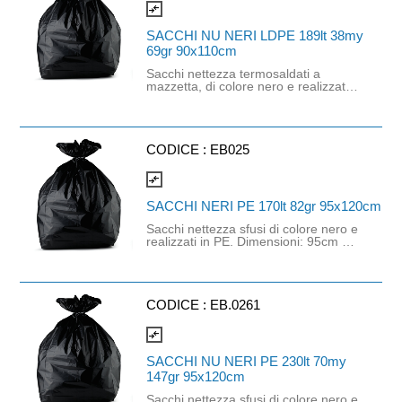
compare_arrows
SACCHI NU NERI LDPE 189lt 38my
69gr 90x110cm
Sacchi nettezza termosaldati a
mazzetta, di colore nero e realizzati
in LDPE. Dimensioni: 90cm x 110cm.
Spessore: 38 mycron. Capacità:
189lt. Grammatura: 69gr.
CODICE :
EB025
compare_arrows
SACCHI NERI PE 170lt 82gr 95x120cm
Sacchi nettezza sfusi di colore nero e
realizzati in PE. Dimensioni: 95cm x
120cm. Capacità: 170lt.
Grammatura: 82gr.
CODICE :
EB.0261
compare_arrows
SACCHI NU NERI PE 230lt 70my
147gr 95x120cm
Sacchi nettezza sfusi di colore nero e