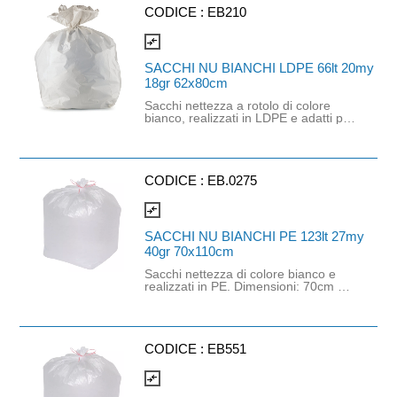
CODICE :
EB210
compare_arrows
SACCHI NU BIANCHI LDPE 66lt 20my
18gr 62x80cm
Sacchi nettezza a rotolo di colore
bianco, realizzati in LDPE e adatti per
pattumiera. Dimensioni: 62cm x
80cm. Spessore: 20 mycron.
Capacità: 66lt. Grammatura: 18gr. Da
utilizzare con cod. CC.0031 e cod.
ADO0081.
CODICE :
EB.0275
compare_arrows
SACCHI NU BIANCHI PE 123lt 27my
40gr 70x110cm
Sacchi nettezza di colore bianco e
realizzati in PE. Dimensioni: 70cm x
110cm. Spessore: 27 mycron.
Capacità: 123lt. Grammatura: 40gr.
CODICE :
EB551
compare_arrows