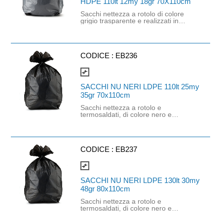
HDPE 110lt 12my 18gr 70X110cm
Sacchi nettezza a rotolo di colore
grigio trasparente e realizzati in
HDPE. Dimensioni: 70cm x 110cm.
Spessore: 12 mycron. Capacità:
110lt. Grammatura: 18gr.
CODICE :
EB236
compare_arrows
SACCHI NU NERI LDPE 110lt 25my
35gr 70x110cm
Sacchi nettezza a rotolo e
termosaldati, di colore nero e
realizzati in LDPE. Dimensioni: 70cm
x 110cm. Spessore: 25 mycron.
Capacità: 110lt. Grammatura: 35gr.
CODICE :
EB237
compare_arrows
SACCHI NU NERI LDPE 130lt 30my
48gr 80x110cm
Sacchi nettezza a rotolo e
termosaldati, di colore nero e
realizzati in LDPE. Dimensioni: 80cm