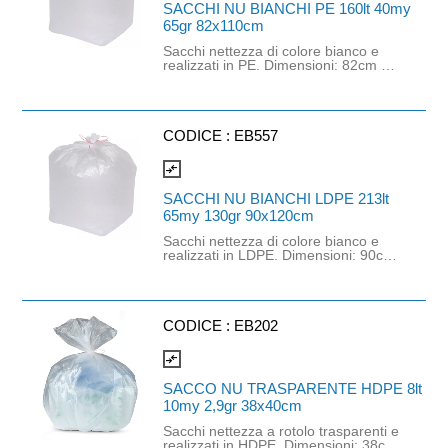
SACCHI NU BIANCHI PE 160lt 40my
65gr 82x110cm
Sacchi nettezza di colore bianco e
realizzati in PE. Dimensioni: 82cm x
110cm. Spessore: 40 mycron.
Capacità: 160lt. Grammatura: 65gr.
CODICE :
EB557
compare_arrows
SACCHI NU BIANCHI LDPE 213lt
65my 130gr 90x120cm
Sacchi nettezza di colore bianco e
realizzati in LDPE. Dimensioni: 90cm
x 120cm. Spessore: 65 mycron.
Capacità: 213lt. Grammatura: 130gr.
CODICE :
EB202
compare_arrows
SACCO NU TRASPARENTE HDPE 8lt
10my 2,9gr 38x40cm
Sacchi nettezza a rotolo trasparenti e
realizzati in HDPE. Dimensioni: 38cm