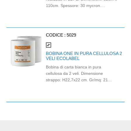
110cm. Spessore: 30 mycron.
Capacità: 130lt. Grammatura: 63gr.
CODICE :
5029
compare_arrows
BOBINA ONE IN PURA CELLULOSA 2
VELI ECOLABEL
Bobina di carta bianca in pura
cellulosa da 2 veli. Dimensione
strappo: H22,7x22 cm. Gr/mq: 21
Idonea al contatto con alimenti.
Certificato Ecolabel.