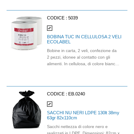
polsi, chiusura con velcro e tasca
interna. Consigliato per laboratori e
settore farmaceutico. Taglia XL.
CODICE :
5039
compare_arrows
BOBINA TUC IN CELLULOSA 2 VELI
ECOLABEL
Bobine in carta, 2 veli, confezione da
2 pezzi, idonee al contatto con gli
alimenti. In cellulosa, di colore bianco
e con goffratura di tipo super-micro.
Strappo: H24,8 x 22 cm. Gr/mq: 21.
Prodotto con certificazione
ECOLABEL e FSC.
CODICE :
EB.0240
compare_arrows
SACCHI NU NERI LDPE 130lt 38my
63gr 82x110cm
Sacchi nettezza di colore nero e
realizzati in LDPE. Dimensioni: 82cm x