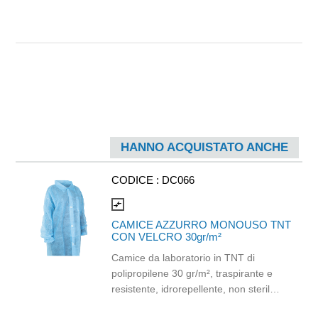
HANNO ACQUISTATO ANCHE
CODICE :
DC066
compare_arrows
CAMICE AZZURRO MONOUSO TNT
CON VELCRO 30gr/m²
Camice da laboratorio in TNT di
polipropilene 30 gr/m², traspirante e
resistente, idrorepellente, non sterile.
Manica lunga e colletto, elastico ai