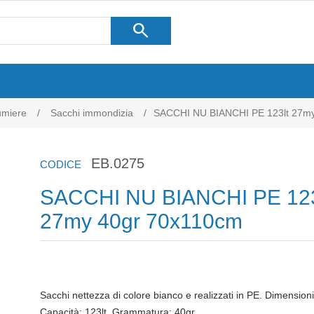
search
umiere
/
Sacchi immondizia
/
SACCHI NU BIANCHI PE 123lt 27m
EB.0275
CODICE
SACCHI NU BIANCHI PE 123
27my 40gr 70x110cm
Sacchi nettezza di colore bianco e realizzati in PE. Dimensi
Capacità: 123lt. Grammatura: 40gr.