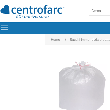
menu
Home
/
Sacchi immondizia e patt