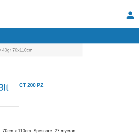
person
y 40gr 70x110cm
lt
CT 200 PZ
oni: 70cm x 110cm. Spessore: 27 mycron.