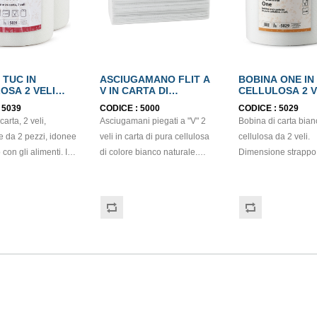
 TUC IN
ASCIUGAMANO FLIT A
BOBINA ONE IN
OSA 2 VELI
V IN CARTA DI
CELLULOSA 2 V
BEL
CELLULOSA 2 VELI
ECOLABEL
:
5039
CODICE :
5000
CODICE :
5029
ECOLABEL
arta, 2 veli,
Asciugamani piegati a "V" 2
Bobina di carta bian
e da 2 pezzi, idonee
veli in carta di pura cellulosa
cellulosa da 2 veli.
 con gli alimenti. In
di colore bianco naturale.
Dimensione strappo
 di colore bianco e
Dimensioni: 21cm x 21cm.
H22,7x22 cm. Gr/mq
tura di tipo super-
Grammatura: 17gr/mq.
Idonea al contatto c
rappo: H24,8 x 22 cm.
Cartone da 3150 pezzi.
alimenti. Certificato
. Prodotto con
Prodotto con certificazione
zione ECOLABEL e
ECOLABEL e FSC. Fascetta
100% carta.