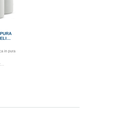
 PURA
ELI
ca in pura
:
: 21
on
 Ecolabel.