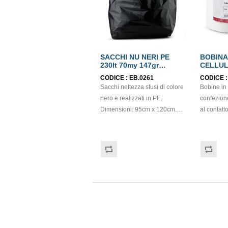
SACCHI NU NERI PE
BOBINA
230lt 70my 147gr
CELLUL
95x120cm
ECOLA
CODICE :
EB.0261
CODICE 
Sacchi nettezza sfusi di colore
Bobine in c
nero e realizzati in PE.
confezion
Dimensioni: 95cm x 120cm.
al contatto
Spessore: 70 mycron.
cellulosa,
Capacità: 230lt. Grammatura:
con goffra
147gr.
micro. St
Gr/mq: 21
certifica
FSC.