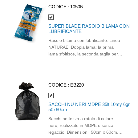
ECOLABEL e FSC.
CODICE :
1050N
compare_arrows
SUPER BLADE RASOIO BILAMA CON
LUBRIFICANTE
Rasoio bilama con lubrificante. Linea
NATURAE. Doppia lama: la prima
lama sfoltisce, la seconda taglia per
una rasatura perfetta. Con vitamina E
per ridurre l’attrito. Adotta il nuovo
metodo di micro-grinding, molto
diverso dal metodo tradizionale. Super
CODICE :
EB220
Blade ha il bordo ricurvo ed una
ergonomica dentatura. La sua forma
compare_arrows
infatti assicura una rasatura
SACCHI NU NERI MDPE 35lt 10my 6gr
confortevole e dalla maggiore durata,
50x60cm
rispetto ad altri prodotti in commercio.
Sacchi nettezza a rotolo di colore
nero, realizzato in MDPE e senza
legaccio. Dimensioni: 50cm x 60cm.