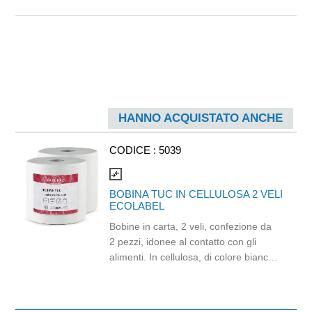
HANNO ACQUISTATO ANCHE
CODICE :
5039
compare_arrows
BOBINA TUC IN CELLULOSA 2 VELI
ECOLABEL
Bobine in carta, 2 veli, confezione da
2 pezzi, idonee al contatto con gli
alimenti. In cellulosa, di colore bianco
e con goffratura di tipo super-micro.
Strappo: H24,8 x 22 cm. Gr/mq: 21.
Prodotto con certificazione