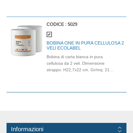
Spessore: 10 mycron. Capacità: 35lt.
Grammatura: 6gr.
CODICE :
5029
compare_arrows
BOBINA ONE IN PURA CELLULOSA 2
VELI ECOLABEL
Bobina di carta bianca in pura
cellulosa da 2 veli. Dimensione
strappo: H22,7x22 cm. Gr/mq: 21
Idonea al contatto con alimenti.
Certificato Ecolabel.
Informazioni