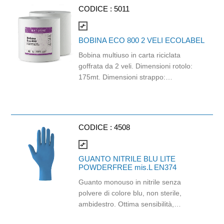
Individuale: Cat. III (Regolamento
CODICE :
5011
(EU) 2016/425) Adatti al contatto con
gli alimenti in accordo col regolamento
compare_arrows
(EC) No 1935/2004 e con
BOBINA ECO 800 2 VELI ECOLABEL
regolamento della Commissione
Bobina multiuso in carta riciclata
(EU)No 10/2011.
goffrata da 2 veli. Dimensioni rotolo:
175mt. Dimensioni strappo:
H23x21,5cm. Gr/mq: 18,5. Prodotto
certificato Ecolabel.
CODICE :
4508
compare_arrows
GUANTO NITRILE BLU LITE
POWDERFREE mis.L EN374
Guanto monouso in nitrile senza
polvere di colore blu, non sterile,
ambidestro. Ottima sensibilità,
destrezza e comfort. Dispositivo