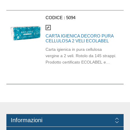
medico: I classe (Regolamento (EU)
2017/745) Dispositivo di Protezione
Individuale: Cat. III (Regolamento
CODICE :
5094
(EU) 2016/425) Adatti al contatto con
gli alimenti in accordo col regolamento
compare_arrows
(EC) No 1935/2004 e con
CARTA IGIENICA DECORO PURA
regolamento della Commissione
CELLULOSA 2 VELI ECOLABEL
(EU)No 10/2011.
Carta igienica in pura cellulosa
vergine a 2 veli. Rotolo da 145 strappi.
Prodotto certificato ECOLABEL e
PEFC. Balla da 120 pezzi.
Informazioni