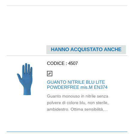
HANNO ACQUISTATO ANCHE
CODICE :
4507
compare_arrows
GUANTO NITRILE BLU LITE
POWDERFREE mis.M EN374
Guanto monouso in nitrile senza
polvere di colore blu, non sterile,
ambidestro. Ottima sensibilità,
destrezza e comfort. Dispositivo
medico: I classe (Regolamento (EU)
2017/745) Dispositivo di Protezione