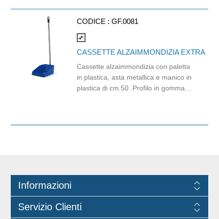
CODICE :
GF.0081
compare_arrows
CASSETTE ALZAIMMONDIZIA EXTRA
Cassette alzaimmondizia con paletta
in plastica, asta metallica e manico in
plastica di cm.50. Profilo in gomma
per una migliore aderenza al
pavimento durante la raccolta. Dotato
di un lungo manico per raccogliere lo
sporco senza doversi chinare. Ideale
per la pulizia professionale e
domestica. Dimensioni: Dim.21 x26 x
h.10 cm.
Informazioni
Servizio Clienti