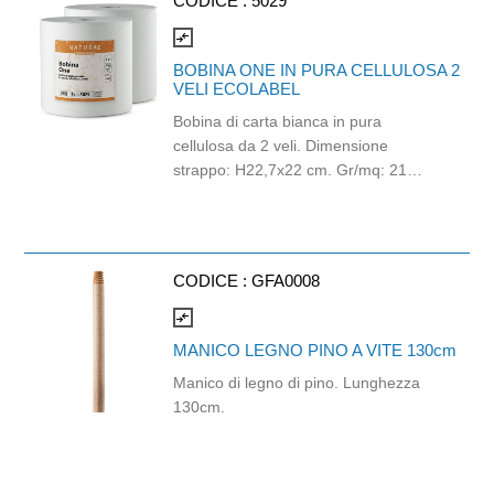
CODICE :
5029
compare_arrows
BOBINA ONE IN PURA CELLULOSA 2
VELI ECOLABEL
Bobina di carta bianca in pura
cellulosa da 2 veli. Dimensione
strappo: H22,7x22 cm. Gr/mq: 21
Idonea al contatto con alimenti.
Certificato Ecolabel.
CODICE :
GFA0008
compare_arrows
MANICO LEGNO PINO A VITE 130cm
Manico di legno di pino. Lunghezza
130cm.