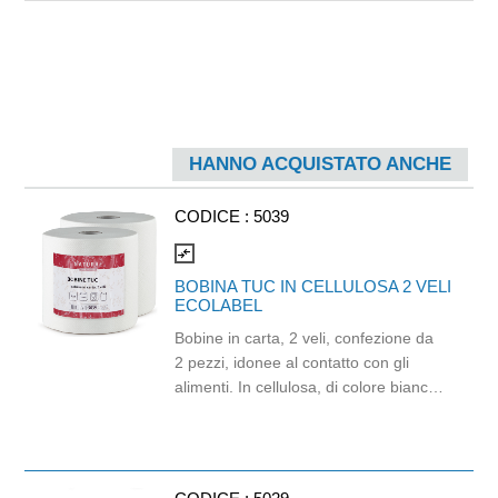
HANNO ACQUISTATO ANCHE
CODICE :
5039
compare_arrows
BOBINA TUC IN CELLULOSA 2 VELI
ECOLABEL
Bobine in carta, 2 veli, confezione da
2 pezzi, idonee al contatto con gli
alimenti. In cellulosa, di colore bianco
e con goffratura di tipo super-micro.
Strappo: H24,8 x 22 cm. Gr/mq: 21.
Prodotto con certificazione
ECOLABEL e FSC.