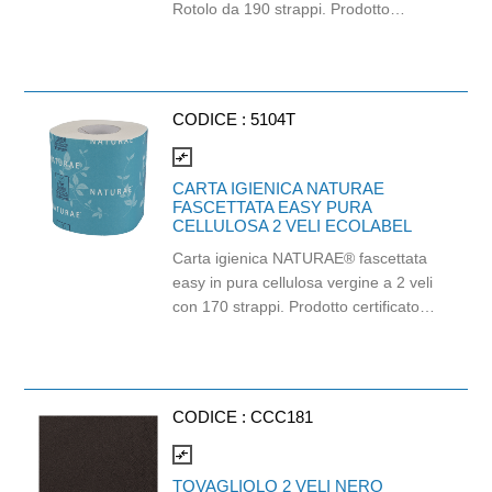
Rotolo da 190 strappi. Prodotto
certificato ECOLABEL e PEFC. Balla
da 96 pezzi.
CODICE :
5104T
compare_arrows
CARTA IGIENICA NATURAE
FASCETTATA EASY PURA
CELLULOSA 2 VELI ECOLABEL
Carta igienica NATURAE® fascettata
easy in pura cellulosa vergine a 2 veli
con 170 strappi. Prodotto certificato
Ecolabel ed FSC. Balla da 96 pezzi.
CODICE :
CCC181
compare_arrows
TOVAGLIOLO 2 VELI NERO