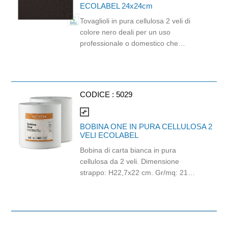
ECOLABEL 24x24cm
Tovaglioli in pura cellulosa 2 veli di
colore nero deali per un uso
professionale o domestico che
richiede praticità ed un tocco di colore
deciso. È un prodotto monouso di
altissima qualità orientato all'ecologia
e alla sostenibilità. Prodotto certificato
CODICE :
5029
Ecolabel, FSC e idoneo al contatto
alimentare. Dimensioni: 24cm x 24cm.
compare_arrows
BOBINA ONE IN PURA CELLULOSA 2
VELI ECOLABEL
Bobina di carta bianca in pura
cellulosa da 2 veli. Dimensione
strappo: H22,7x22 cm. Gr/mq: 21
Idonea al contatto con alimenti.
Certificato Ecolabel.