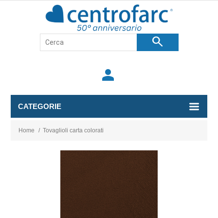
search
person
CATEGORIE
Home
/
Tovaglioli carta colorati