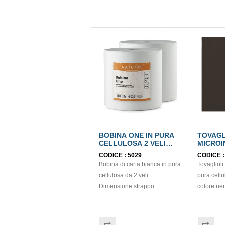
BOBINA ONE IN PURA
TOVAG
CELLULOSA 2 VELI
MICRO
ECOLABEL
NERO 
CODICE :
5029
CODICE 
38x38c
Bobina di carta bianca in pura
Tovaglioli 
cellulosa da 2 veli.
pura cellu
Dimensione strappo:
colore ner
H22,7x22 cm. Gr/mq: 21
tessuto. Sono progettati per
Idonea al contatto con
offrire res
alimenti. Certificato Ecolabel.
assorbenza