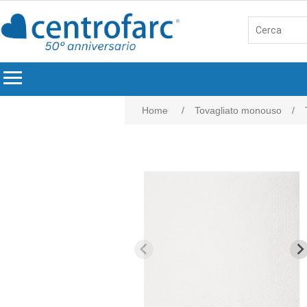
menu
Home
/
Tovagliato monouso
/