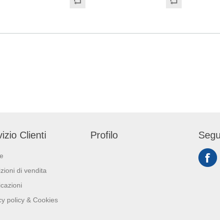
e richiedono
elevata che offre agli utenti
contenere i costi grazi
di eleganza e
un'esperienza migliorata dei
sistema di dispensa
ità. Prodotto
servizi igienici. La carta
strappi singoli. Le veline
o Ecolabel ed FSC e
igienica a 4 veli trapuntata
Kleenex® sono certif
contatto alimentare.
Kleenex® è morbida e
FSC.
i: 38cm x 38cm.
pregiata ed è realizzata al
100% in pura fibra per
regalare una sensazione di
grande benessere. Per
tutelare l'ambiente, la carta
igienica in rotolo standard
Kleenex® è certificata FSC ed
izio Clienti
Profilo
Segu
è idrosolubile. Ogni pacco
contiene 24 rotoli da 160
ie
strappi a 4 veli da 12 cm x 9,8
cm. 24 rotoli x 160 strappi a 4
zioni di vendita
veli, colore bianco (3.840
icazioni
strappi).
cy policy & Cookies