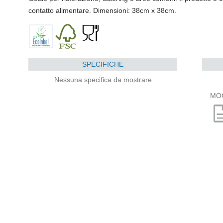
contatto alimentare. Dimensioni: 38cm x 38cm.
SPECIFICHE
Nessuna specifica da mostrare
MO
descri