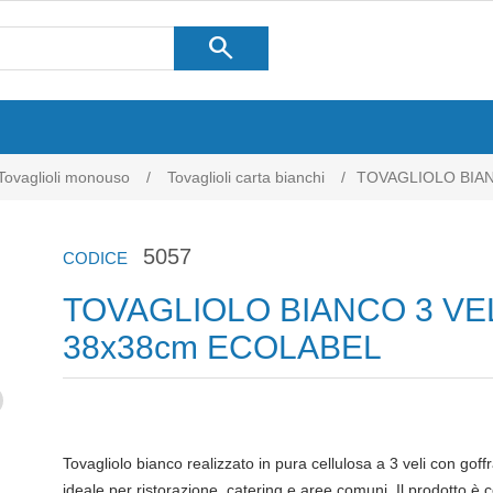
search
Tovaglioli monouso
/
Tovaglioli carta bianchi
/
TOVAGLIOLO BIAN
5057
CODICE
TOVAGLIOLO BIANCO 3 VE
38x38cm ECOLABEL
Tovagliolo bianco realizzato in pura cellulosa a 3 veli con go
ideale per ristorazione, catering e aree comuni. Il prodotto è 