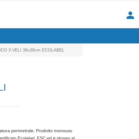
person
CO 3 VELI 38x38cm ECOLABEL
LI
ffratura perimetrale. Prodotto monouso
certificato Ecolabel, FSC ed è idoneo al