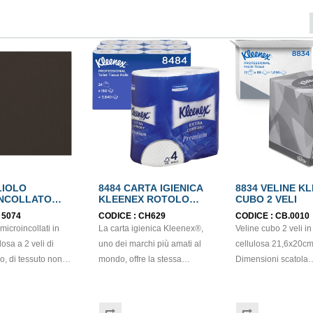
LIOLO
8484 CARTA IGIENICA
8834 VELINE K
INCOLLATO
KLEENEX ROTOLO
CUBO 2 VELI
ECOLABEL
PICCOLO PURA FIBRA 4
:
5074
CODICE :
CH629
CODICE :
CB.0010
m
VELI
microincollati in
La carta igienica Kleenex®,
Veline cubo 2 veli in
losa a 2 veli di
uno dei marchi più amati al
cellulosa 21,6x20cm
o, di tessuto non
mondo, offre la stessa
Dimensioni scatola
sensazione di benessere
11x11,3x12,8cm.
istenza e
domestico. Una carta igienica
Garantiscono un’im
, adatti per contesti
in rotolo standard di qualità
professionale e con