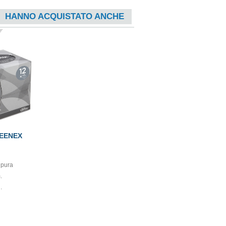
HANNO ACQUISTATO ANCHE
LEENEX
 pura
.
magine
sentono di