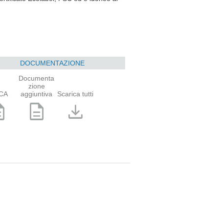
DOCUMENTAZIONE
Documenta
zione
CA
aggiuntiva
Scarica tutti
ption
description
download