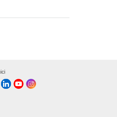
e al
zione a
icate
ici