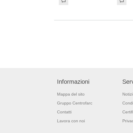
professionali ch
un tocco 
sostenibil
certificat
idoneo al 
Dimension
Informazioni
Serv
Mappa del sito
Notiz
Gruppo Centrofarc
Condi
Contatti
Certif
Lavora con noi
Priva