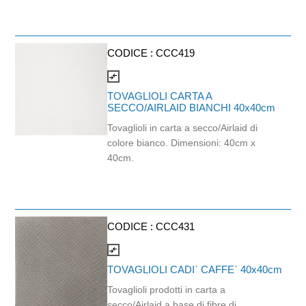
CODICE :
CCC419
compare_arrows
TOVAGLIOLI CARTA A
SECCO/AIRLAID BIANCHI 40x40cm
Tovaglioli in carta a secco/Airlaid di
colore bianco. Dimensioni: 40cm x
40cm.
CODICE :
CCC431
compare_arrows
TOVAGLIOLI CADI` CAFFE` 40x40cm
Tovaglioli prodotti in carta a
secco/Airlaid a base di fibre di