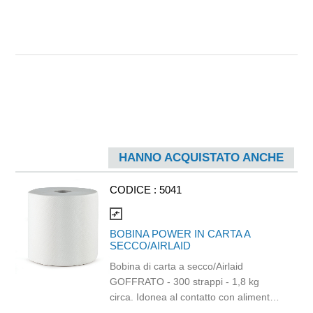
HANNO ACQUISTATO ANCHE
CODICE :
5041
compare_arrows
BOBINA POWER IN CARTA A
SECCO/AIRLAID
Bobina di carta a secco/Airlaid
GOFFRATO - 300 strappi - 1,8 kg
circa. Idonea al contatto con alimenti.
Strappo: H24 x 38 cm. Gr/mq: 65.