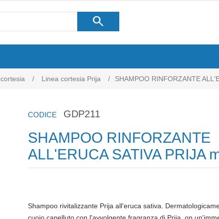
search
 cortesia
/
Linea cortesia Prija
/
SHAMPOO RINFORZANTE ALL'ER
GDP211
CODICE
SHAMPOO RINFORZANTE
ALL'ERUCA SATIVA PRIJA m
Shampoo rivitalizzante Prija all'eruca sativa. Dermatologicame
cuoio capelluto con l'avvolgente fragranza di Prija, on un'imme