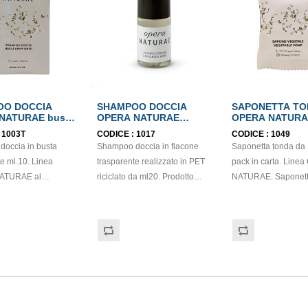
OO DOCCIA
SHAMPOO DOCCIA
SAPONETTA TO
NATURAE busta
OPERA NATURAE
OPERA NATURA
flacone ml.20
IN CARTA gr.15
:
1003T
CODICE :
1017
CODICE :
1049
occia in busta
Shampoo doccia in flacone
Saponetta tonda da 
e ml.10. Linea
trasparente realizzato in PET
pack in carta. Line
ATURAE al
riciclato da ml20. Prodotto
NATURAE. Saponet
con estratti di
LINEA OPERA NATURAE, con
realizzata con sap
.
estratto di aloe vera dalle
vegetale, dalla pro
gicamente testato,
proprietà addolcenti.
delicata. Per hotel, c
fumazione delicata e
Dermatologicamente testato,
benessere, residenc
delicato sulla cute ed adatto a
vacanza. Prodotto cl
etico dalla Direttiva
tutti i tipi di pelle. Prodotto
come cosmetico dalla
E, quindi non
classificato come cosmetico
76/768/CEE, quindi
d obbligatorietà
dalla Direttiva 76/768/CEE,
soggetto ad obbligat