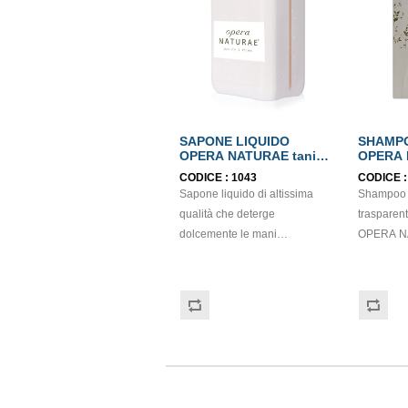
SAPONE LIQUIDO
SHAMP
OPERA NATURAE tanica
OPERA 
lt.5
ml.10
CODICE :
1043
CODICE 
Sapone liquido di altissima
Shampoo d
qualità che deterge
trasparent
dolcemente le mani
OPERA N
lasciandole morbide e
fiordaliso 
idratate. La sua formula, dal
passiflora
profumo delicato, è arricchita
Dermatolo
con estratto di aloe vera,
dalla pro
pianta ricca di proprietà
naturale. Prodotto classificato
lenitive, idratanti e sfiammanti
come cosm
che lo rendono un prodotto
76/768/CE
adatto a tutti i tipi di pelle
soggetto a