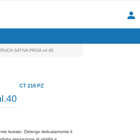
person
UCA SATIVA PRIJA ml.40
CT 216 PZ
l.40
nte testato. Deterge delicatamente il
diata sensazione di vitalità e