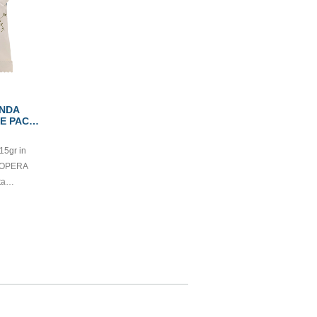
NDA
E PACK
15gr in
a OPERA
ta
one 100%
fumazione
entri
e o case
assificato
 Direttiva
 non
orietà