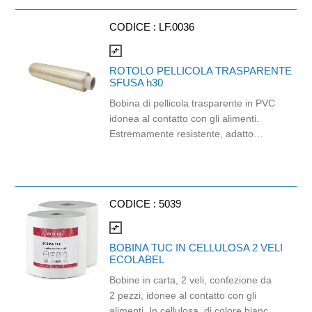
Prodotto certificato Ecolabel. Balla da
96 pezzi.
CODICE :
LF.0036
compare_arrows
ROTOLO PELLICOLA TRASPARENTE
SFUSA h30
Bobina di pellicola trasparente in PVC
idonea al contatto con gli alimenti.
Estremamente resistente, adatto
all'uso professionale in ogni cucina,
dai ristoranti alle rosticcerie take away.
Questa pellicola da cucina è la scelta
perfetta per gli chef professionisti, che
CODICE :
5039
cercano un prodotto affidabile e di
altissima qualità per la conservazione
compare_arrows
degli alimenti. Colore: champagne
BOBINA TUC IN CELLULOSA 2 VELI
ECOLABEL
Bobine in carta, 2 veli, confezione da
2 pezzi, idonee al contatto con gli
alimenti. In cellulosa, di colore bianco