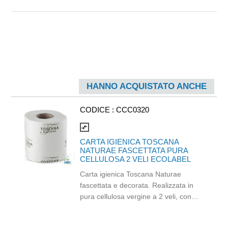
HANNO ACQUISTATO ANCHE
CODICE :
CCC0320
compare_arrows
CARTA IGIENICA TOSCANA
NATURAE FASCETTATA PURA
CELLULOSA 2 VELI ECOLABEL
Carta igienica Toscana Naturae
fascettata e decorata. Realizzata in
pura cellulosa vergine a 2 veli, con
groffatura microincollata e 165 strappi.
Dimensioni: h9,3cm x 16,5mt.