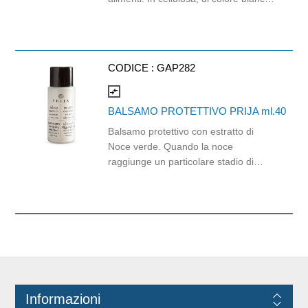
e con goffratura di tipo super-micro.
Strappo: H24,8 x 22 cm. Gr/mq: 21.
Prodotto con certificazione
ECOLABEL e FSC.
CODICE :
GAP282
compare_arrows
BALSAMO PROTETTIVO PRIJA ml.40
Balsamo protettivo con estratto di
Noce verde. Quando la noce
raggiunge un particolare stadio di
maturazione risulta essere ricca di
polifenoli ed altri importanti principi
attivi. L’estratto contenuto in questo
balsamo contribuisce all’effetto
protettivo per il capello dalle
aggressioni esterne.
Informazioni