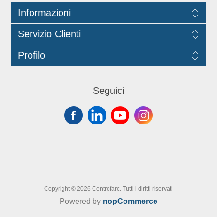
carta. Utilizzare con bevande a
Informazioni
temperatura massima 70°C per
massimo 2 ore o 90°C per massimo
Servizio Clienti
15 minuti. Non utilizzare in forno
tradizionale e microonde Compatibile
Profilo
con i coperchi cod. 6014T e 6034.
Capacità 240 ml.
Seguici
Copyright © 2026 Centrofarc. Tutti i diritti riservati
Powered by
nopCommerce