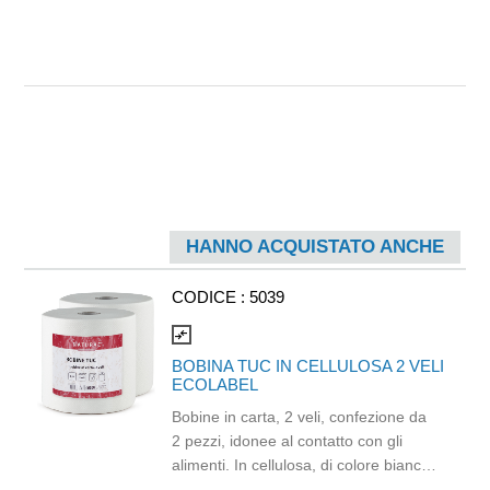
HANNO ACQUISTATO ANCHE
CODICE :
5039
compare_arrows
BOBINA TUC IN CELLULOSA 2 VELI
ECOLABEL
Bobine in carta, 2 veli, confezione da
2 pezzi, idonee al contatto con gli
alimenti. In cellulosa, di colore bianco
e con goffratura di tipo super-micro.