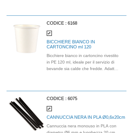
Strappo: H24,8 x 22 cm. Gr/mq: 21.
Prodotto con certificazione
ECOLABEL e FSC.
CODICE :
6168
compare_arrows
BICCHIERE BIANCO IN
CARTONCINO ml 120
Bicchiere bianco in cartoncino rivestito
in PE 120 ml, ideale per il servizio di
bevande sia calde che fredde. Adatto
a temperature fino a 100 °C, è ideale
per caffè e bevande. Il design
semplice lo rende perfetto per bar,
eventi, catering e attività di
CODICE :
6075
ristorazione veloce. Riciclabile nella
carta. Utilizzare con bevande a
compare_arrows
temperatura massima 70°C per
CANNUCCIA NERA IN PLA Ø0,6x20cm
massimo 2 ore o 90°C per massimo
Cannuccia nera monouso in PLA con
15 minuti. Non utilizzare in forno
diametro Ø6 mm e lunghezza 20 cm,