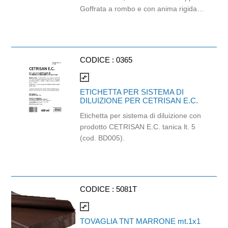
Goffrata a rombo e con anima rigida
da 4,5cm di diametro. Dimensioni
strappo: 9,5x10,5 cm. Prodotto
certificato Ecolabel e PEFC.
grammatura 16 gr/mq. Lunghezza
CODICE :
0365
rotolo 15,22 mt.
compare_arrows
ETICHETTA PER SISTEMA DI
DILUIZIONE PER CETRISAN E.C.
Etichetta per sistema di diluizione con
prodotto CETRISAN E.C. tanica lt. 5
(cod. BD005).
CODICE :
5081T
compare_arrows
TOVAGLIA TNT MARRONE mt.1x1