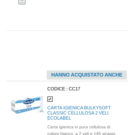
description
HANNO ACQUISTATO ANCHE
CODICE :
CC17
compare_arrows
CARTA IGIENICA BULKYSOFT
CLASSIC CELLULOSA 2 VELI
ECOLABEL
Carta igienica in pura cellulosa di
colore bianco, a 2 veli e 145 strappi.