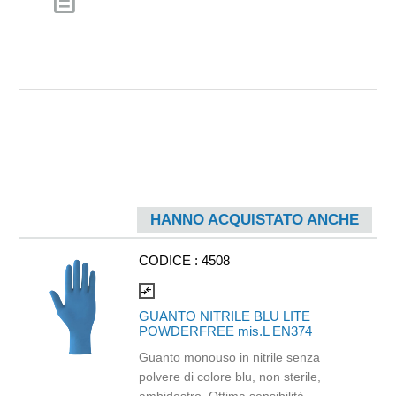
description
HANNO ACQUISTATO ANCHE
CODICE :
4508
compare_arrows
GUANTO NITRILE BLU LITE
POWDERFREE mis.L EN374
Guanto monouso in nitrile senza
polvere di colore blu, non sterile,