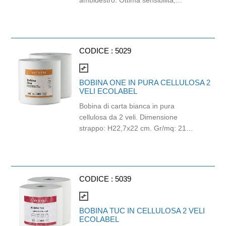
ambidestro. Ottima sensibilità,
destrezza e comfort. Dispositivo
medico: I classe (Regolamento (EU)
2017/745) Dispositivo di Protezione
Individuale: Cat. III (Regolamento
CODICE :
5029
(EU) 2016/425) Adatti al contatto con
gli alimenti in accordo col regolamento
compare_arrows
(EC) No 1935/2004 e con
BOBINA ONE IN PURA CELLULOSA 2
regolamento della Commissione
VELI ECOLABEL
(EU)No 10/2011.
Bobina di carta bianca in pura
cellulosa da 2 veli. Dimensione
strappo: H22,7x22 cm. Gr/mq: 21
Idonea al contatto con alimenti.
Certificato Ecolabel.
CODICE :
5039
compare_arrows
BOBINA TUC IN CELLULOSA 2 VELI
ECOLABEL