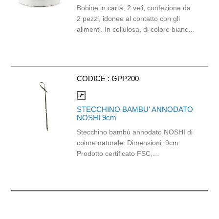
Bobine in carta, 2 veli, confezione da
2 pezzi, idonee al contatto con gli
alimenti. In cellulosa, di colore bianco
e con goffratura di tipo super-micro.
Strappo: H24,8 x 22 cm. Gr/mq: 21.
Prodotto con certificazione
ECOLABEL e FSC.
CODICE :
GPP200
compare_arrows
STECCHINO BAMBU' ANNODATO
NOSHI 9cm
Stecchino bambù annodato NOSHI di
colore naturale. Dimensioni: 9cm.
Prodotto certificato FSC,
biodegradabile e compostabile.