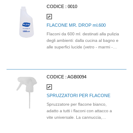
appendere gli attrezzi in ordine al
CODICE :
0010
carrello o direttamente sul posto di
lavo ro significa evitare cadute,
compare_arrows
inciampi e altri spiacevoli incidenti.
FLACONE MR. DROP ml.600
Agevola le operazi ia: rimane ben
Flaconi da 600 ml. destinati alla pulizia
fissato all’attrezzo, senza interferire
degli ambienti: dalla cucina al bagno e
con il suo utilizzo durante le procedure
alle superfici lucide (vetro - marmi -
enza il rischio di smarrimenti
ecc.), a quasi tutti i lavori che
accidentali.
richiedono la distribuzione atomizzata
di liquidi, siano essi acqua, detersivi
specifici, alcol o altro. Da completare
CODICE :
AGB0094
con Spruzzatori Spray (AGB0094) o
Spruzzatori Effetto Schiuma
compare_arrows
(AGB0095).
SPRUZZATORI PER FLACONE
Spruzzatore per flacone bianco,
adatto a tutti i flaconi con attacco a
vite universale. La cannuccia,
resistente ma flessibile, aiuta
raccogliere il prodotto diluito anche