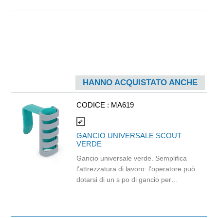
HANNO ACQUISTATO ANCHE
CODICE :
MA619
compare_arrows
GANCIO UNIVERSALE SCOUT
VERDE
Gancio universale verde. Semplifica
l’attrezzatura di lavoro: l’operatore può
dotarsi di un s po di gancio per
appendere qualsiasi manico o
attrezzo, evitando problemi di
compatibilità. buisce alla sicurezza: