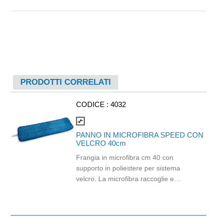
PRODOTTI CORRELATI
CODICE :
4032
compare_arrows
PANNO IN MICROFIBRA SPEED CON
VELCRO 40cm
Frangia in microfibra cm 40 con
supporto in poliestere per sistema
velcro. La microfibra raccoglie e
trattiene la polvere e lo sporco meglio
di ogni altra soluzione tradizionale e li
rilascia in fase di risciacquo. Per lo