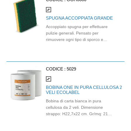
compare_arrows
SPUGNA ACCOPPIATA GRANDE
Accoppiato spugna per effettuare
pulizie generali. Pensato per
rimuovere ogni tipo di sporco e
residuo. Ideale per rimuovere sporco
e residui alimentari da pentole,
stoviglie ed attrezzature da cucina.
Mis. cm. 12.5 x 9.
CODICE :
5029
compare_arrows
BOBINA ONE IN PURA CELLULOSA 2
VELI ECOLABEL
Bobina di carta bianca in pura
cellulosa da 2 veli. Dimensione
strappo: H22,7x22 cm. Gr/mq: 21
Idonea al contatto con alimenti.
Certificato Ecolabel.