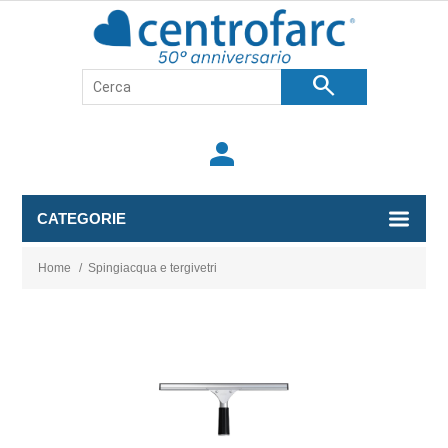
search
person
CATEGORIE
Home
/
Spingiacqua e tergivetri