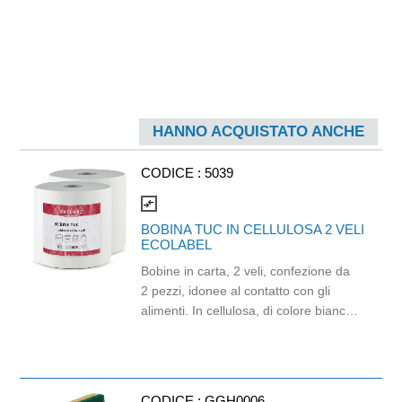
HANNO ACQUISTATO ANCHE
CODICE :
5039
compare_arrows
BOBINA TUC IN CELLULOSA 2 VELI
ECOLABEL
Bobine in carta, 2 veli, confezione da
2 pezzi, idonee al contatto con gli
alimenti. In cellulosa, di colore bianco
e con goffratura di tipo super-micro.
Strappo: H24,8 x 22 cm. Gr/mq: 21.
Prodotto con certificazione
ECOLABEL e FSC.
CODICE :
GGH0006