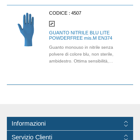
CODICE :
4507
compare_arrows
GUANTO NITRILE BLU LITE
POWDERFREE mis.M EN374
Guanto monouso in nitrile senza
polvere di colore blu, non sterile,
ambidestro. Ottima sensibilità,
destrezza e comfort. Dispositivo
medico: I classe (Regolamento (EU)
2017/745) Dispositivo di Protezione
Individuale: Cat. III (Regolamento
(EU) 2016/425) Adatti al contatto con
gli alimenti in accordo col regolamento
(EC) No 1935/2004 e con
regolamento della Commissione
Informazioni
(EU)No 10/2011.
Servizio Clienti