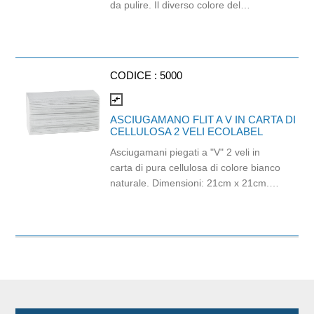
da pulire. Il diverso colore del
basculante permette di identificare
l'ubicazione della pattumiera e la sua
apertura. Dimensioni: 39 (L) x 39 (L) x
68 (H). Materiale: plastica.100% Made
CODICE :
5000
in Italy.
compare_arrows
ASCIUGAMANO FLIT A V IN CARTA DI
CELLULOSA 2 VELI ECOLABEL
Asciugamani piegati a "V" 2 veli in
carta di pura cellulosa di colore bianco
naturale. Dimensioni: 21cm x 21cm.
Grammatura: 17gr/mq. Cartone da
3150 pezzi. Prodotto con
certificazione ECOLABEL e FSC.
Fascetta 100% carta.