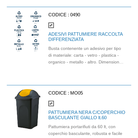
serrature elettroniche e sensori di
illuminazione e movimento.
CODICE :
0490
compare_arrows
ADESIVI PATTUMIERE RACCOLTA
DIFFERENZIATA
Busta contenente un adesivo per tipo
di materiale: carta - vetro - plastica -
organico - metallo - altro. Dimensioni
singolo adesivo: 16x16 cm
CODICE :
MO05
compare_arrows
PATTUMIERA NERA C/COPERCHIO
BASCULANTE GIALLO lt.60
Pattumiera portarifiuti da 60 lt, con
coperchio basculante, robusta e facile