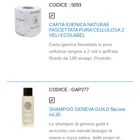
CODICE :
5093
compare_arrows
CARTA IGIENICA NATURAE
FASCETTATA PURA CELLULOSA 2
VELI ECOLABEL
Carta igienica fascettata in pura
cellulosa vergine a 2 veli e goffrata.
Rotolo da 190 strappi. Prodotto
certificato ECOLABEL e PEFC. Balla
da 96 pezzi.
CODICE :
GAP277
compare_arrows
SHAMPOO GENEVA GUILD flacone
ml.30
Lo shampoo di geneva guild è
arricchito con estratti biologici di
avena e oryza sativa, dalle propri età