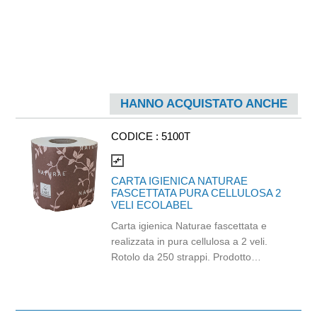
HANNO ACQUISTATO ANCHE
CODICE :
5100T
compare_arrows
CARTA IGIENICA NATURAE
FASCETTATA PURA CELLULOSA 2
VELI ECOLABEL
Carta igienica Naturae fascettata e
realizzata in pura cellulosa a 2 veli.
Rotolo da 250 strappi. Prodotto
certificato Ecolabel. Balla da 96 pezzi.