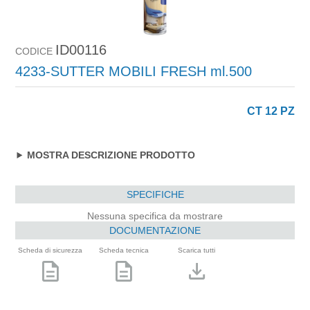
ID00116
CODICE
4233-SUTTER MOBILI FRESH ml.500
CT 12 PZ
MOSTRA DESCRIZIONE PRODOTTO
SPECIFICHE
Nessuna specifica da mostrare
DOCUMENTAZIONE
Scheda di sicurezza
Scheda tecnica
Scarica tutti
description
description
download