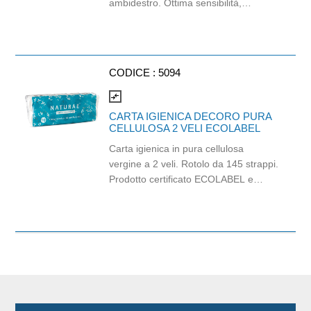
ambidestro. Ottima sensibilità,
destrezza e comfort. Dispositivo
medico: I classe (Regolamento (EU)
2017/745) Dispositivo di Protezione
Individuale: Cat. III (Regolamento
CODICE :
5094
(EU) 2016/425) Adatti al contatto con
gli alimenti in accordo col regolamento
compare_arrows
(EC) No 1935/2004 e con
CARTA IGIENICA DECORO PURA
regolamento della Commissione
CELLULOSA 2 VELI ECOLABEL
(EU)No 10/2011.
Carta igienica in pura cellulosa
vergine a 2 veli. Rotolo da 145 strappi.
Prodotto certificato ECOLABEL e
PEFC. Balla da 120 pezzi.