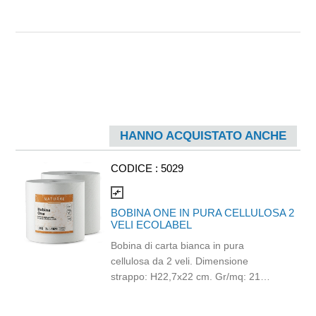
HANNO ACQUISTATO ANCHE
CODICE :
5029
compare_arrows
BOBINA ONE IN PURA CELLULOSA 2
VELI ECOLABEL
Bobina di carta bianca in pura
cellulosa da 2 veli. Dimensione
strappo: H22,7x22 cm. Gr/mq: 21
Idonea al contatto con alimenti.
Certificato Ecolabel.