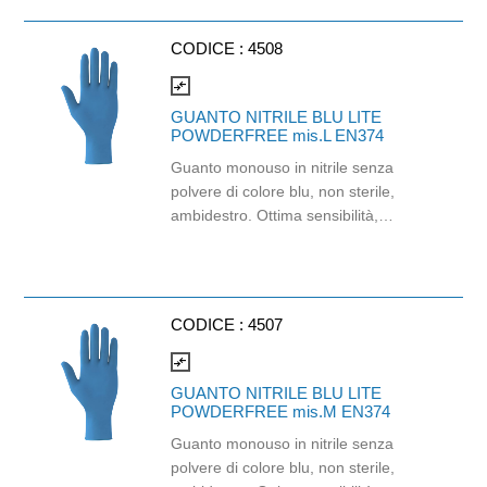
CODICE :
4508
compare_arrows
GUANTO NITRILE BLU LITE
POWDERFREE mis.L EN374
Guanto monouso in nitrile senza
polvere di colore blu, non sterile,
ambidestro. Ottima sensibilità,
destrezza e comfort. Dispositivo
medico: I classe (Regolamento (EU)
2017/745) Dispositivo di Protezione
Individuale: Cat. III (Regolamento
CODICE :
4507
(EU) 2016/425) Adatti al contatto con
gli alimenti in accordo col regolamento
compare_arrows
(EC) No 1935/2004 e con
GUANTO NITRILE BLU LITE
regolamento della Commissione
POWDERFREE mis.M EN374
(EU)No 10/2011.
Guanto monouso in nitrile senza
polvere di colore blu, non sterile,