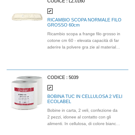
CODICE :
LZ.0160
compare_arrows
RICAMBIO SCOPA NORMALE FILO
GROSSO 60cm
Ricambio scopa a frange filo grosso in
cotone cm 60 - elevata capacità di far
aderire la polvere gra zie al materiale
in puro cotone - lunga durata e buoni
risultati di pulizia - Lavaggio 50°. Si
utili zza con TELAIO
C.PLACCA/SNODO PLASTICA CM.60
CODICE :
5039
codice LZ.0032.
compare_arrows
BOBINA TUC IN CELLULOSA 2 VELI
ECOLABEL
Bobine in carta, 2 veli, confezione da
2 pezzi, idonee al contatto con gli
alimenti. In cellulosa, di colore bianco
e con goffratura di tipo super-micro.