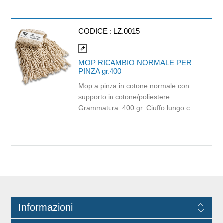
Strappo: H24,8 x 22 cm. Gr/mq: 21.
Prodotto con certificazione
ECOLABEL e FSC.
CODICE :
LZ.0015
compare_arrows
MOP RICAMBIO NORMALE PER
PINZA gr.400
Mop a pinza in cotone normale con
supporto in cotone/poliestere.
Grammatura: 400 gr. Ciuffo lungo cm
36/40 - Lavaggio 60°C. Si utilizza con
PINZA PLASTICA codice MA.0012 e
manico a scelta.
Informazioni