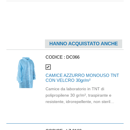
HANNO ACQUISTATO ANCHE
CODICE :
DC066
compare_arrows
CAMICE AZZURRO MONOUSO TNT
CON VELCRO 30gr/m²
Camice da laboratorio in TNT di
polipropilene 30 gr/m², traspirante e
resistente, idrorepellente, non sterile.
Manica lunga e colletto, elastico ai
polsi, chiusura con velcro e tasca
interna. Consigliato per laboratori e
settore farmaceutico. Taglia XL.