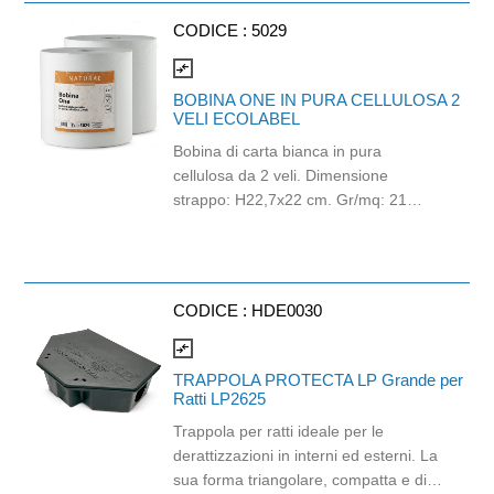
Ratto nero (Rattus rattus), anche
CODICE :
5029
dopo una singola ingestione.
GENERATION PAT contiene Bitrex®,
compare_arrows
una sostanza amaricante volta a
BOBINA ONE IN PURA CELLULOSA 2
prevenire l’ingestione accidentale da
VELI ECOLABEL
parte dei bambini. GENERATION PAT
Bobina di carta bianca in pura
può essere usato all’interno di
cellulosa da 2 veli. Dimensione
abitazioni, cantine, garage e ripostigli.
strappo: H22,7x22 cm. Gr/mq: 21
Idonea al contatto con alimenti.
Certificato Ecolabel.
CODICE :
HDE0030
compare_arrows
TRAPPOLA PROTECTA LP Grande per
Ratti LP2625
Trappola per ratti ideale per le
derattizzazioni in interni ed esterni. La
sua forma triangolare, compatta e di