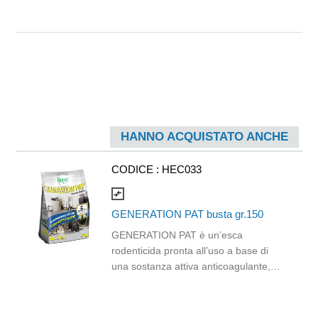
HANNO ACQUISTATO ANCHE
CODICE :
HEC033
compare_arrows
GENERATION PAT busta gr.150
GENERATION PAT è un’esca
rodenticida pronta all’uso a base di
una sostanza attiva anticoagulante,
nota come Difetialone, efficace contro
Topolino domestico (Mus musculus),
Ratto grigio (Rattus norvegicus) e