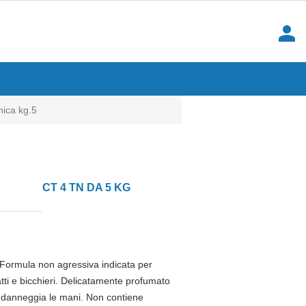
person
ica kg.5
CT 4 TN DA 5 KG
. Formula non agressiva indicata per
ti e bicchieri. Delicatamente profumato
on danneggia le mani. Non contiene