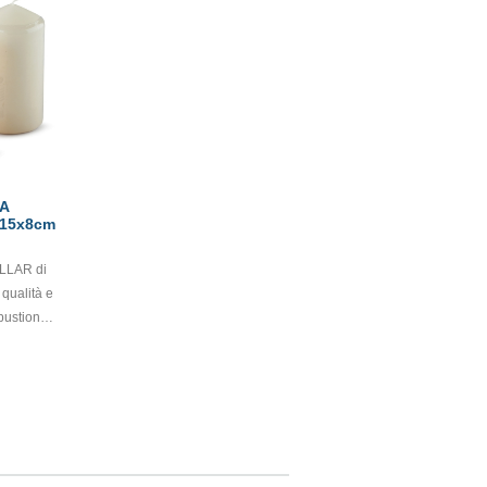
LA
15x8cm
LAR di
 qualità e
bustione.
na,
le
e e si
enza
ie
 esalta il