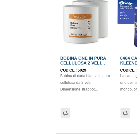
BOBINA ONE IN PURA
8484 C
CELLULOSA 2 VELI
KLEEN
ECOLABEL
PICCOL
CODICE :
5029
CODICE 
VELI
Bobina di carta bianca in pura
La carta 
cellulosa da 2 veli.
uno dei ma
Dimensione strappo:
mondo, off
H22,7x22 cm. Gr/mq: 21
sensazion
Idonea al contatto con
domestico
alimenti. Certificato Ecolabel.
in rotolo 
elevata ch
un'esperie
servizi igi
igienica a