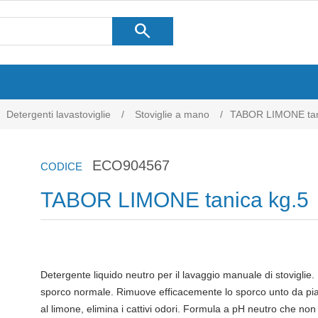
search
Detergenti lavastoviglie
/
Stoviglie a mano
/
TABOR LIMONE tan
ECO904567
CODICE
TABOR LIMONE tanica kg.5
Detergente liquido neutro per il lavaggio manuale di stoviglie
sporco normale. Rimuove efficacemente lo sporco unto da piat
al limone, elimina i cattivi odori. Formula a pH neutro che n