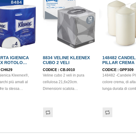
ARTA IGIENICA
8834 VELINE KLEENEX
148482 CANDE
EX ROTOLO
CUBO 2 VELI
PILLAR CREMA 
O PURA FIBRA 4
:
CH629
CODICE :
CB.0010
CODICE :
GPP309
igienica Kleenex®,
Veline cubo 2 veli in pura
148482 -Candele PIL
rchi più amati al
cellulosa 21,6x20cm.
colore crema, di alta
re la stessa
Dimensioni scatola
lunga durata di com
e di benessere
11x11,3x12,8cm.
Realizzate in paraffi
. Una carta igienica
Garantiscono un’immagine
riducono al minimo 
standard di qualità
professionale e consentono di
emissioni di fuliggin
e offre agli utenti
contenere i costi grazie al
caratterizzano per elevata
nza migliorata dei
sistema di dispensazione a
qualità e stoppini s
enici. La carta
strappi singoli. Le veline
impurità. La superfic
 4 veli trapuntata
Kleenex® sono certificate
vellutata ed opaca ne