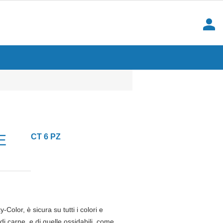
person
E
CT 6 PZ
Color, è sicura su tutti i colori e
i carne, e di quelle ossidabili, come