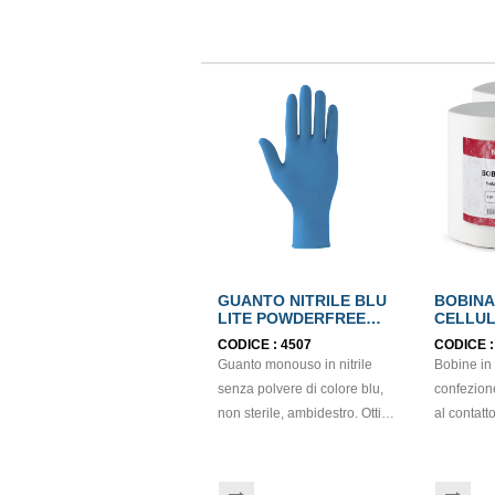
GUANTO NITRILE BLU
BOBINA
LITE POWDERFREE
CELLUL
mis.M EN374
ECOLA
CODICE :
4507
CODICE 
Guanto monouso in nitrile
Bobine in c
senza polvere di colore blu,
confezion
non sterile, ambidestro. Ottima
al contatto
sensibilità, destrezza e
cellulosa,
comfort. Dispositivo medico: I
con goffra
classe (Regolamento (EU)
micro. St