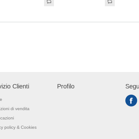
. Prodotto con
2017/745) Dispositivo di
2017/745) Dispositiv
zione ECOLABEL e
Protezione Individuale: Cat. III
Protezione Individual
(Regolamento (EU) 2016/425)
(Regolamento (EU) 
Adatti al contatto con gli
Adatti al contatto con
alimenti in accordo col
alimenti in accordo 
regolamento (EC) No
regolamento (EC) N
1935/2004 e con regolamento
1935/2004 e con re
della Commissione (EU)No
della Commissione
10/2011.
10/2011.
izio Clienti
Profilo
Segu
ie
zioni di vendita
icazioni
cy policy & Cookies