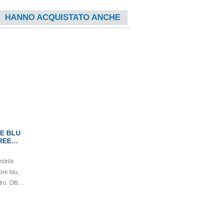
HANNO ACQUISTATO ANCHE
E BLU
REE
itrile
ore blu,
tro. Ottima
a e
medico: I
o (EU)