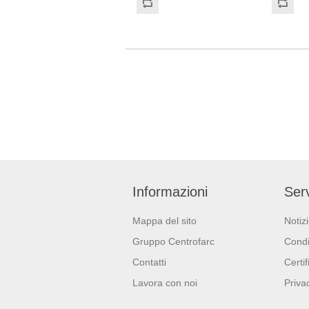
2017/745) Dispositivo di
Gr/mq: 21
Protezione Individuale: Cat. III
certifica
(Regolamento (EU) 2016/425)
FSC.
Adatti al contatto con gli
alimenti in accordo col
regolamento (EC) No
1935/2004 e con regolamento
della Commissione (EU)No
10/2011.
Informazioni
Serv
Mappa del sito
Notiz
Gruppo Centrofarc
Condi
Contatti
Certif
Lavora con noi
Priva