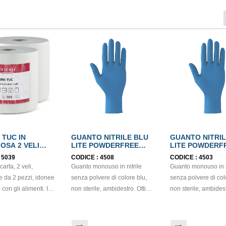
 TUC IN
GUANTO NITRILE BLU
GUANTO NITRIL
OSA 2 VELI
LITE POWDERFREE
LITE POWDERF
BEL
mis.L EN374
mis.S EN374
:
5039
CODICE :
4508
CODICE :
4503
arta, 2 veli,
Guanto monouso in nitrile
Guanto monouso in n
e da 2 pezzi, idonee
senza polvere di colore blu,
senza polvere di col
 con gli alimenti. In
non sterile, ambidestro. Ottima
non sterile, ambides
 di colore bianco e
sensibilità, destrezza e
sensibilità, destrezz
tura di tipo super-
comfort. Dispositivo medico: I
comfort. Dispositivo 
rappo: H24,8 x 22 cm.
classe (Regolamento (EU)
classe (Regolament