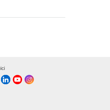
o di
e: Cat. III
2016/425)
 gli
col
o
golamento
 (EU)No
ici