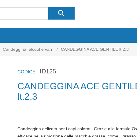
search
Candeggina, alcool e vari
/
CANDEGGINA ACE GENTILE lt.2,3
ID125
CODICE
CANDEGGINA ACE GENTIL
lt.2,3
Candeggina delicata per i capi colorati. Grazie alla formula Oxy-
efficace nella rimozione delle macchie grasse, come il grasso d