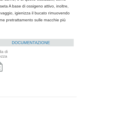
 seta A base di ossigeno attivo, inoltre,
lavaggio, igienizza il bucato rimuovendo
come pretrattamento sulle macchie più
DOCUMENTAZIONE
a di
ezza
ption