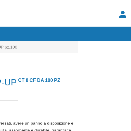
person
P pz.100
P-UP
CT 8 CF DA 100 PZ
 versati, avere un panno a disposizione è
ulita, assorbente e durabile, garantisce