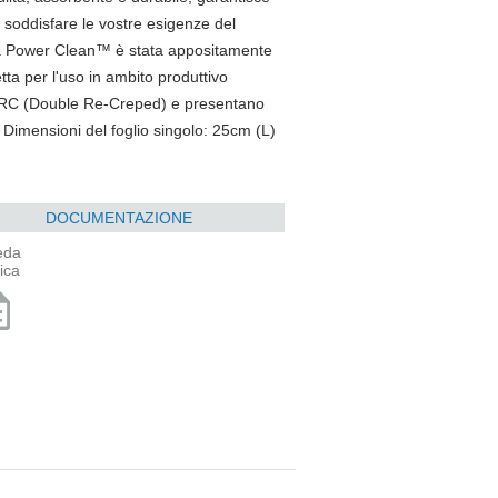
r soddisfare le vostre esigenze del
amma Power Clean™ è stata appositamente
etta per l'uso in ambito produttivo
a DRC (Double Re-Creped) e presentano
 Dimensioni del foglio singolo: 25cm (L)
DOCUMENTAZIONE
eda
ica
ption