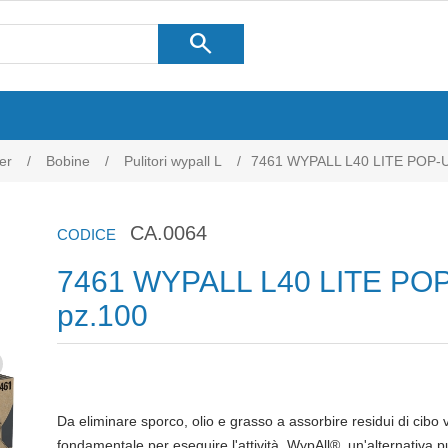
search
er
/
Bobine
/
Pulitori wypall L
/
7461 WYPALL L40 LITE POP-U
CA.0064
CODICE
7461 WYPALL L40 LITE PO
pz.100
Da eliminare sporco, olio e grasso a assorbire residui di cibo
fondamentale per eseguire l'attività. WypAll®, un'alternativa p