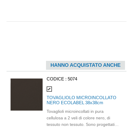
HANNO ACQUISTATO ANCHE
CODICE :
5074
compare_arrows
TOVAGLIOLO MICROINCOLLATO
NERO ECOLABEL 38x38cm
Tovaglioli microincollati in pura
cellulosa a 2 veli di colore nero, di
tessuto non tessuto. Sono progettati
per offrire resistenza e assorbenza,