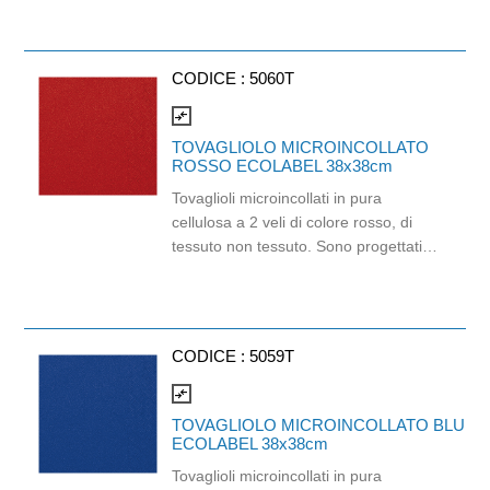
adatti per contesti professionali che
richiedono un tocco di eleganza e
sostenibilità. Prodotto certificato
CODICE :
5060T
Ecolabel ed FSC e idoneo al contatto
alimentare. Dimensioni: 38cm x 38cm.
compare_arrows
TOVAGLIOLO MICROINCOLLATO
ROSSO ECOLABEL 38x38cm
Tovaglioli microincollati in pura
cellulosa a 2 veli di colore rosso, di
tessuto non tessuto. Sono progettati
per offrire resistenza e assorbenza,
adatti per contesti professionali che
richiedono un tocco di eleganza e
sostenibilità. Prodotto certificato
CODICE :
5059T
Ecolabel, FSC e idoneo al contatto
alimentare. Dimensioni: 38cm x 38cm.
compare_arrows
TOVAGLIOLO MICROINCOLLATO BLU
ECOLABEL 38x38cm
Tovaglioli microincollati in pura