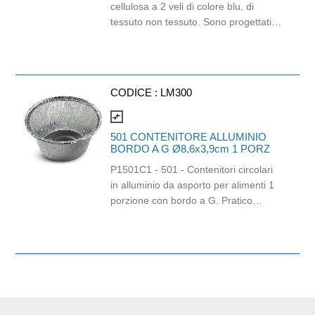
cellulosa a 2 veli di colore blu, di
tessuto non tessuto. Sono progettati
per offrire resistenza e assorbenza,
adatti per contesti professionali che
richiedono un tocco di eleganza e
sostenibilità. Prodotto certificato
CODICE :
LM300
Ecolabel ed FSC e idoneo al contatto
alimentare. Dimensioni: 38cm x 38cm.
compare_arrows
501 CONTENITORE ALLUMINIO
BORDO A G Ø8,6x3,9cm 1 PORZ
P1501C1 - 501 - Contenitori circolari
in alluminio da asporto per alimenti 1
porzione con bordo a G. Pratico
pirottino monoporzione. Perfetto per
preparazioni dolci e salate. Adatto alla
cottura sia in forno tradizionale che in
microonde e alla conservazione in
frigorifero. Certificato RMI (remade in
Italy): prodotto realizzato con più del
90% di materiale riciclato. Dimensioni