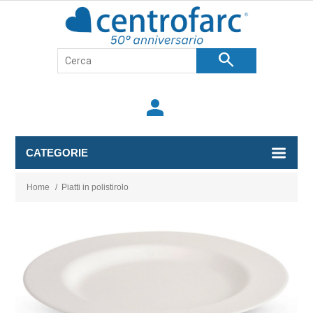
search
person
CATEGORIE
Home
/
Piatti in polistirolo