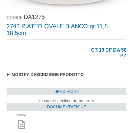
DA1275
CODICE
2742 PIATTO OVALE BIANCO gr.11,8
18,5cm
CT 10 CF DA 50
PZ
MOSTRA DESCRIZIONE PRODOTTO
SPECIFICHE
Nessuna specifica da mostrare
DOCUMENTAZIONE
MOCA
description