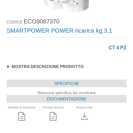
ECO9087370
CODICE
SMARTPOWER POWER ricarica kg.3,1
CT 4 PZ
MOSTRA DESCRIZIONE PRODOTTO
SPECIFICHE
Nessuna specifica da mostrare
DOCUMENTAZIONE
Scheda di sicurezza
Scheda tecnica
Scarica tutti
description
description
download