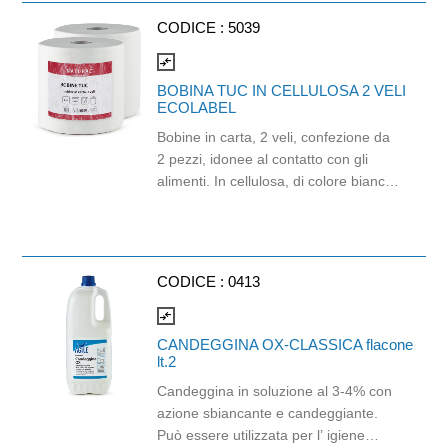
pulizie e per ogni tipo di sporco
CODICE :
5039
estremamente valido pratico ed
economico. Il composto è Auto-attivo,
compare_arrows
rende le superfici brillanti con una sola
BOBINA TUC IN CELLULOSA 2 VELI
passata e senza alcuna fatica.
ECOLABEL
Indicato per tutte le superfici lavabili
Bobine in carta, 2 veli, confezione da
dure: scale, pavimenti, docce, toilette,
2 pezzi, idonee al contatto con gli
piastrelle, lavandini, vasche da bagno,
alimenti. In cellulosa, di colore bianco
mobili laccati. E' attivo contro ogni tipo
e con goffratura di tipo super-micro.
di sporco.
Strappo: H24,8 x 22 cm. Gr/mq: 21.
Prodotto con certificazione
ECOLABEL e FSC.
CODICE :
0413
compare_arrows
CANDEGGINA OX-CLASSICA flacone
lt.2
Candeggina in soluzione al 3-4% con
azione sbiancante e candeggiante.
Può essere utilizzata per l’ igiene