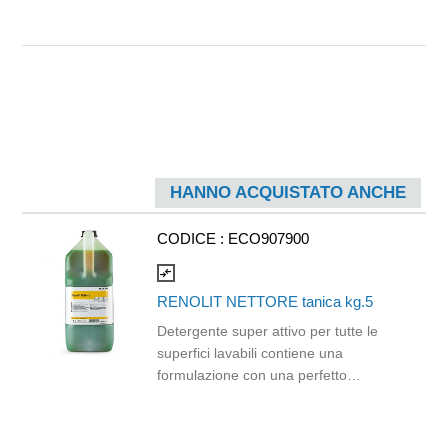
HANNO ACQUISTATO ANCHE
CODICE :
ECO907900
compare_arrows
RENOLIT NETTORE tanica kg.5
Detergente super attivo per tutte le
superfici lavabili contiene una
formulazione con una perfetto
equilibrio di sostanze attive e solventi
che rendono l’articolo unico per
efficacia. Un solo prodotto per tutte le