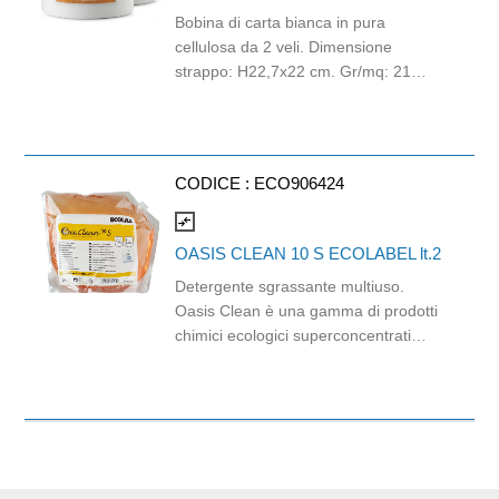
materie prime.
Bobina di carta bianca in pura
cellulosa da 2 veli. Dimensione
strappo: H22,7x22 cm. Gr/mq: 21
Idonea al contatto con alimenti.
Certificato Ecolabel.
CODICE :
ECO906424
compare_arrows
OASIS CLEAN 10 S ECOLABEL lt.2
Detergente sgrassante multiuso.
Oasis Clean è una gamma di prodotti
chimici ecologici superconcentrati
certificati EU Ecolabel che offre agli
utilizzatori professionali un
programma completo per ogni
esigenza di pulizia ed igiene. L’utilizzo
è facile e sicuro ed il costo d’uso molto
vantaggioso. Da utilizzare con bottiglia