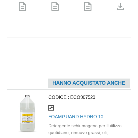
description
description
description
download
HANNO ACQUISTATO ANCHE
CODICE :
ECO907529
compare_arrows
FOAMGUARD HYDRO 10
Detergente schiumogeno per l’utilizzo
quotidiano, rimuove grassi, oli,