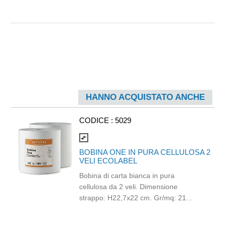
HANNO ACQUISTATO ANCHE
CODICE :
5029
compare_arrows
BOBINA ONE IN PURA CELLULOSA 2
VELI ECOLABEL
Bobina di carta bianca in pura
cellulosa da 2 veli. Dimensione
strappo: H22,7x22 cm. Gr/mq: 21
Idonea al contatto con alimenti.
Certificato Ecolabel.