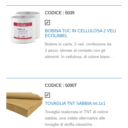
CODICE :
5039
compare_arrows
BOBINA TUC IN CELLULOSA 2 VELI
ECOLABEL
Bobine in carta, 2 veli, confezione da
2 pezzi, idonee al contatto con gli
alimenti. In cellulosa, di colore bianco
e con goffratura di tipo super-micro.
Strappo: H24,8 x 22 cm. Gr/mq: 21.
Prodotto con certificazione
ECOLABEL e FSC.
CODICE :
5090T
compare_arrows
TOVAGLIA TNT SABBIA mt.1x1
Tovaglia realizzata in TNT di colore
sabbia, una valida alternativa alle
tovaglie di stoffa classiche.