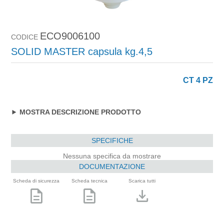
ECO9006100
CODICE
SOLID MASTER capsula kg.4,5
CT 4 PZ
MOSTRA DESCRIZIONE PRODOTTO
SPECIFICHE
Nessuna specifica da mostrare
DOCUMENTAZIONE
Scheda di sicurezza
Scheda tecnica
Scarica tutti
description
description
download