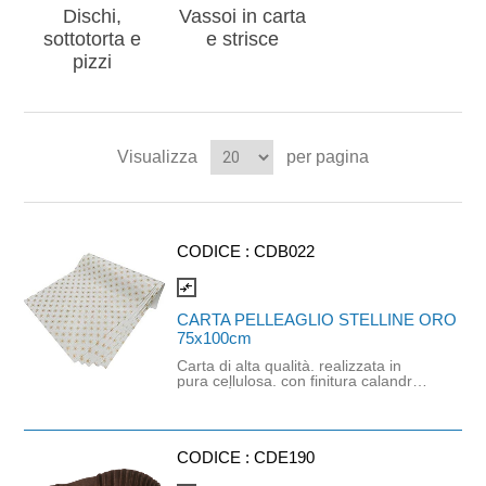
Dischi,
Vassoi in carta
sottotorta e
e strisce
pizzi
Visualizza
per pagina
CODICE :
CDB022
compare_arrows
CARTA PELLEAGLIO STELLINE ORO
75x100cm
Carta di alta qualità. realizzata in
pura cellulosa. con finitura calandrata
lucida. È un prodotto morbido e
resistente, ideale per pasticcerie.
panifici e gelaterie, utile per incartare
vassoi e prodotti freschi, garantendo
eleganza e idoneutà al contatto
CODICE :
CDE190
diretto coi cibi. Fantasia a stelline.