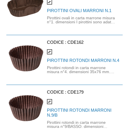
compare_arrows
PIROTTINI OVALI MARRONI N.1
Pirottini ovali in carta marrone misura
n°1. dimensioni I pirottini sono adatti
per alimenti con certificazione da
regolamento (CE) nr. 1935/2004,
conformi al D. M. 21-10-73 e
successive modifiche. Dimensioni
Fondo:25x45 - Dimensioni Steso
CODICE :
CDE162
:55x75 - h.20mm
compare_arrows
PIROTTINI ROTONDI MARRONI N.4
Pirottini rotondi in carta marrone
misura n°4. dimensioni 35x76 mm.
h.20,5. I pirottin i sono adatti per
alimenti con certificazione da rego-
lamento (CE) nr. 1935/2004,
conformi al D.M. 2 1-10-73 e succ.
modifiche.
CODICE :
CDE179
compare_arrows
PIROTTINI ROTONDI MARRONI
N.9/B
Pirottini rotondi in carta marrone
misura n°9/BASSO. dimensioni