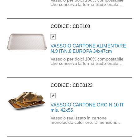
che conserva la forma tradizionale
dei vassoi dal bordo rovesciato e
fondo traspirante per un'estetica
gradevole e un utilizzo funzionale.
Realizzato in pura cellulosa.
Oliorepellente 30% e Idrorepellente
CODICE :
CDE109
100% anche sul retro. Dimensioni:
37x50,5
compare_arrows
VASSOIO CARTONE ALIMENTARE
N.9 IT/N.8 EUROPA 34x47cm
Vassoio per dolci 100% compostabile
che conserva la forma tradizionale
dei vassoi dal bordo rovesciato e
fondo traspirante per un'estetica
gradevole e un utilizzo funzionale.
Realizzato in pura cellulosa.
Oliorepellente 30% e Idrorepellente
CODICE :
CDE0123
100% anche sul retro. Dimensioni:
34x47
compare_arrows
VASSOIO CARTONE ORO N.10 IT
mis. 42x55
Vassoio realizzato in cartone
monolucido color oro. Dimensioni:
42cm x 55cm. Il bordo rovesciato
conferisce una migliore capacità
contenitiva e la maggiore rigidità lo